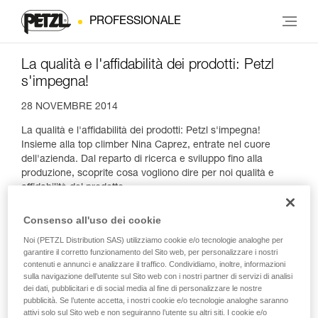
PROFESSIONALE
La qualità e l'affidabilità dei prodotti: Petzl
s'impegna!
28 NOVEMBRE 2014
La qualità e l'affidabilità dei prodotti: Petzl s'impegna!
Insieme alla top climber Nina Caprez, entrate nel cuore
dell'azienda. Dal reparto di ricerca e sviluppo fino alla
produzione, scoprite cosa vogliono dire per noi qualità e
affidabilità del prodotto.
Consenso all'uso dei cookie
Noi (PETZL Distribution SAS) utilizziamo cookie e/o tecnologie analoghe per
garantire il corretto funzionamento del Sito web, per personalizzare i nostri
contenuti e annunci e analizzare il traffico. Condividiamo, inoltre, informazioni
sulla navigazione dell’utente sul Sito web con i nostri partner di servizi di analisi
dei dati, pubblicitari e di social media al fine di personalizzare le nostre
pubblicità. Se l’utente accetta, i nostri cookie e/o tecnologie analoghe saranno
attivi solo sul Sito web e non seguiranno l’utente su altri siti. I cookie e/o