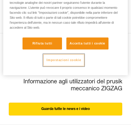
tecnologie analoghe dei nostri partner seguiranno l’utente durante la
navigazione. L’utente può revocare il proprio consenso in qualsiasi momento
facendo clic sul link “Impostazioni cookie”, disponibile nella parte inferiore del
Sito web. Il rifiuto di tutti o parte di tali cookie potrebbe compromettere
l’esperienza dell’utente, ma in nessun caso tale rifiuto impedirà all’utente di
accedere al Sito web.
Rifiuta tutti
Accetta tutti i cookie
Precedente
Lampade frontali: una storia di qualità
Impostazioni cookie
Prossimo
Informazione agli utilizzatori del prusik
meccanico ZIGZAG
Guarda tutte le news e i video