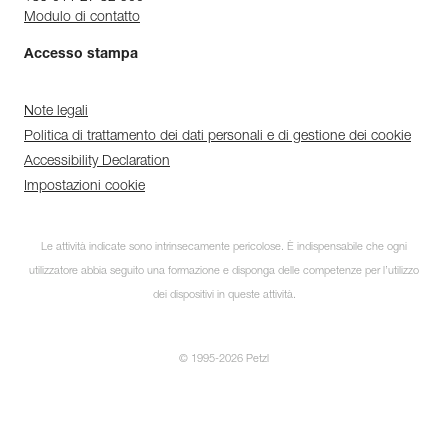
Modulo di contatto
Accesso stampa
Note legali
Politica di trattamento dei dati personali e di gestione dei cookie
Accessibility Declaration
Impostazioni cookie
Le attività indicate sono intrinsecamente pericolose. È indispensabile che ogni
utilizzatore abbia seguito una formazione e disponga delle competenze per l’utilizzo
dei dispositivi in queste attività.
© 1995-2026 Petzl