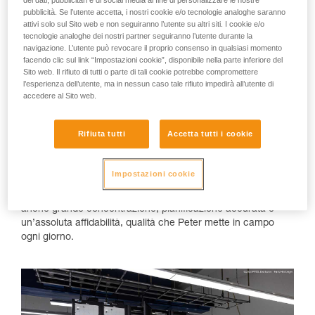
pubblicità. Se l’utente accetta, i nostri cookie e/o tecnologie analoghe saranno
Peter Rott: un tecnico dalla straordinaria
attivi solo sul Sito web e non seguiranno l’utente su altri siti. I cookie e/o
precisione tecnica
tecnologie analoghe dei nostri partner seguiranno l’utente durante la
navigazione. L’utente può revocare il proprio consenso in qualsiasi momento
Peter Rott assicura il corretto funzionamento dei
facendo clic sul link “Impostazioni cookie”, disponibile nella parte inferiore del
collegamenti satellitari tra tutti i paesi del mondo. In qualità di
Sito web. Il rifiuto di tutti o parte di tali cookie potrebbe compromettere
tecnico di comunicazioni satellitari presso EMC (Emerging
l’esperienza dell’utente, ma in nessun caso tale rifiuto impedirà all’utente di
accedere al Sito web.
Markets Communications, filiale dell’azienda internazionale
ANUVU), si occupa della sorveglianza e manutenzione di
immense reti di antenne responsabili della trasmissione
Rifiuta tutti
Accetta tutti i cookie
globale di dati e segnali. Con oltre trent’anni di esperienza
nella tecnologia delle antenne, nelle tecniche di trasmissione
e ricezione e nel controllo delle antenne, Peter contribuisce
Impostazioni cookie
in modo decisivo all’affidabilità delle vie di comunicazione.
Il suo lavoro, però, non si limita agli aspetti tecnici: richiede
anche grande concentrazione, pianificazione accurata e
un’assoluta affidabilità, qualità che Peter mette in campo
ogni giorno.