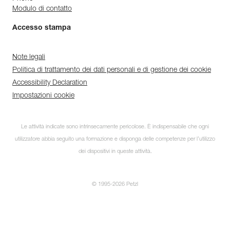
Modulo di contatto
Accesso stampa
Note legali
Politica di trattamento dei dati personali e di gestione dei cookie
Accessibility Declaration
Impostazioni cookie
Le attività indicate sono intrinsecamente pericolose. È indispensabile che ogni
utilizzatore abbia seguito una formazione e disponga delle competenze per l’utilizzo
dei dispositivi in queste attività.
© 1995-2026 Petzl