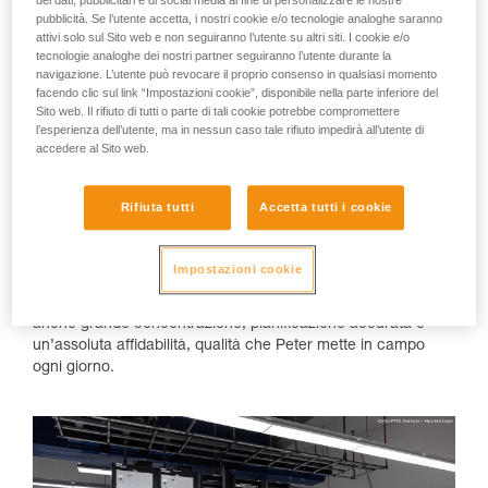
pubblicità. Se l’utente accetta, i nostri cookie e/o tecnologie analoghe saranno
Peter Rott: un tecnico dalla straordinaria
attivi solo sul Sito web e non seguiranno l’utente su altri siti. I cookie e/o
precisione tecnica
tecnologie analoghe dei nostri partner seguiranno l’utente durante la
navigazione. L’utente può revocare il proprio consenso in qualsiasi momento
Peter Rott assicura il corretto funzionamento dei
facendo clic sul link “Impostazioni cookie”, disponibile nella parte inferiore del
collegamenti satellitari tra tutti i paesi del mondo. In qualità di
Sito web. Il rifiuto di tutti o parte di tali cookie potrebbe compromettere
tecnico di comunicazioni satellitari presso EMC (Emerging
l’esperienza dell’utente, ma in nessun caso tale rifiuto impedirà all’utente di
accedere al Sito web.
Markets Communications, filiale dell’azienda internazionale
ANUVU), si occupa della sorveglianza e manutenzione di
immense reti di antenne responsabili della trasmissione
Rifiuta tutti
Accetta tutti i cookie
globale di dati e segnali. Con oltre trent’anni di esperienza
nella tecnologia delle antenne, nelle tecniche di trasmissione
e ricezione e nel controllo delle antenne, Peter contribuisce
Impostazioni cookie
in modo decisivo all’affidabilità delle vie di comunicazione.
Il suo lavoro, però, non si limita agli aspetti tecnici: richiede
anche grande concentrazione, pianificazione accurata e
un’assoluta affidabilità, qualità che Peter mette in campo
ogni giorno.