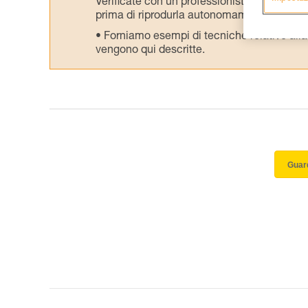
Verificate con un professionista la vostra ca
prima di riprodurla autonomamente.
Forniamo esempi di tecniche relative alla 
vengono qui descritte.
Guard