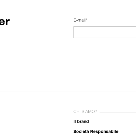
er
E-mail*
CHI SIAMO?
Il brand
Società Responsabile