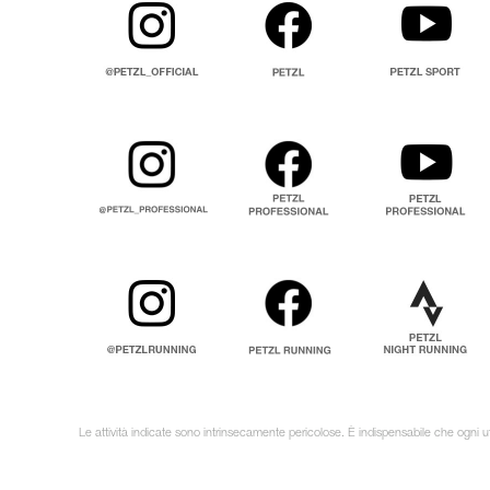
Le attività indicate sono intrinsecamente pericolose. È indispensabile che ogni uti