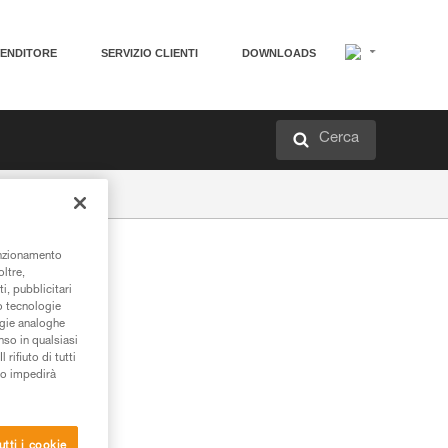
VENDITORE
SERVIZIO CLIENTI
DOWNLOADS
Cerca
unzionamento
oltre,
i, pubblicitari
/o tecnologie
ogie analoghe
nso in qualsiasi
rifiuto di tutti
to impedirà
utti i cookie