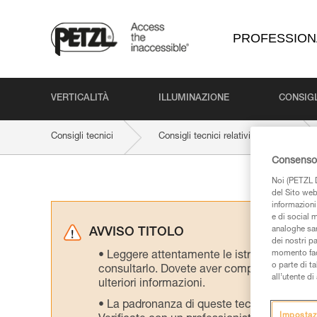
PROFESSION
VERTICALITÀ
ILLUMINAZIONE
CONSIGL
Consigli tecnici
Consigli tecnici relativi all'attività
Consenso 
Noi (PETZL D
del Sito web,
informazioni 
e di social m
analoghe sar
AVVISO TITOLO
dei nostri p
momento facen
Leggere attentamente le istruzioni tecniche
o parte di t
consultarlo. Dovete aver compreso le inform
all’utente d
ulteriori informazioni.
La padronanza di queste tecniche richie
Impostaz