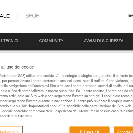
ALE
SPORT
RI
I TECNICI
COMMUNITY
AVVISI DI SICUREZZA
all'uso dei cookie
istribution SAS) utilizziamo cookie e/o tecnologie analoghe per garantire il corretto f
 per personalizzare i nostri contenuti e annunci e analizzare il traffico. Condividiamo, in
sulla navigazione dell’utente sul Sito web con i nostri partner di servizi di analisi dei dat
edia al fine di personalizzare le nostre pubblicità. Se l’utente accetta, i nostri cookie e
anno attivi solo sul Sito web e non seguiranno l’utente su altri siti. I cookie e/o tecnol
artner seguiranno l’utente durante la navigazione. L’utente può revocare il proprio conse
do clic sul link “Impostazioni cookie”, disponibile nella parte inferiore del Sito web. Il 
 dei prodotti utilizzati in questo consiglio prima di
ali cookie potrebbe compromettere l’esperienza dell’utente, ma in nessun caso tale rifiu
azioni dell’istruzione tecnica per poter capire queste
i accedere al Sito web.
de una formazione ed un addestramento specifico.
ioni cookie
Rifiuta tutti
Accetta t