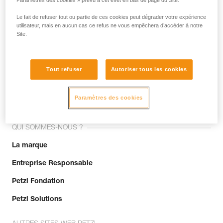
Paramètres des cookies » prévu à cet effet en bas de page du Site.
Le fait de refuser tout ou partie de ces cookies peut dégrader votre expérience
utilisateur, mais en aucun cas ce refus ne vous empêchera d’accéder à notre
Site.
Tout refuser
Autoriser tous les cookies
Rejoignez la communauté !
Paramètres des cookies
QUI SOMMES-NOUS ?
La marque
Entreprise Responsable
Petzl Fondation
Petzl Solutions