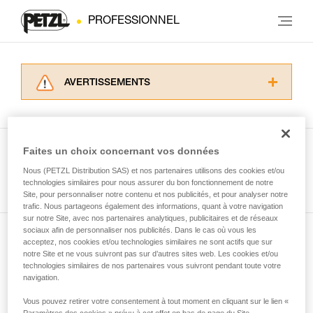
PROFESSIONNEL
AVERTISSEMENTS
Lisez attentivement les notices techniques des
produits utilisés dans ce conseil avant de le
consulter. Vous devez avoir compris les
informations de la notice technique pour
Faites un choix concernant vos données
pouvoir comprendre ce complément
Nous (PETZL Distribution SAS) et nos partenaires utilisons des cookies et/ou
Voir tous les conseils
d’informations.
technologies similaires pour nous assurer du bon fonctionnement de notre
Maîtriser ces techniques nécessite une
Site, pour personnaliser notre contenu et nos publicités, et pour analyser notre
formation et un entraînement spécifique. Validez
trafic. Nous partageons également des informations, quant à votre navigation
sur notre Site, avec nos partenaires analytiques, publicitaires et de réseaux
avec un professionnel votre capacité à refaire
sociaux afin de personnaliser nos publicités. Dans le cas où vous les
la manipulation, seul, en toute sécurité, avant
acceptez, nos cookies et/ou technologies similaires ne sont actifs que sur
Abonnez-vous à la newsletter
de la reproduire en autonomie.
notre Site et ne vous suivront pas sur d’autres sites web. Les cookies et/ou
Nous donnons des exemples de techniques
technologies similaires de nos partenaires vous suivront pendant toute votre
et restez connecté à notre actualité
liées à votre activité. Il peut en exister d’autres
navigation.
que nous ne décrivons pas ici.
Vous pouvez retirer votre consentement à tout moment en cliquant sur le lien «
Email *