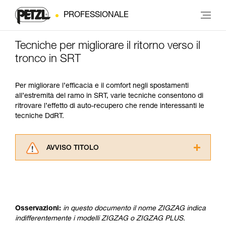
PROFESSIONALE
Tecniche per migliorare il ritorno verso il
tronco in SRT
Per migliorare l’efficacia e il comfort negli spostamenti
all’estremità del ramo in SRT, varie tecniche consentono di
ritrovare l’effetto di auto-recupero che rende interessanti le
tecniche DdRT.
AVVISO TITOLO
Leggere attentamente le istruzioni tecniche dei
prodotti utilizzati in questo consiglio prima di
consultarlo. Dovete aver compreso le
informazioni dell’istruzione tecnica per poter
capire queste ulteriori informazioni.
Osservazioni:
in questo documento il nome ZIGZAG indica
La padronanza di queste tecniche richiede una
indifferentemente i modelli ZIGZAG o ZIGZAG PLUS.