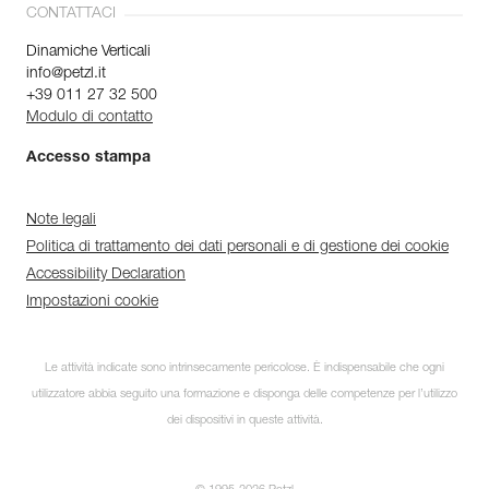
CONTATTACI
Dinamiche Verticali
info@petzl.it
+39 011 27 32 500
Modulo di contatto
Accesso stampa
Note legali
Politica di trattamento dei dati personali e di gestione dei cookie
Accessibility Declaration
Impostazioni cookie
Scopri ePPEcentre
Le attività indicate sono intrinsecamente pericolose. È indispensabile che ogni
utilizzatore abbia seguito una formazione e disponga delle competenze per l’utilizzo
Semplifica il controllo e la
manutenzione dei tuoi DPI.
dei dispositivi in queste attività.
PER SAPERNE DI PIÙ