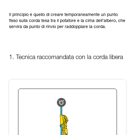
formazione ed un addestramento specifico.
Verificate con un professionista la vostra
capacità di rifare la manovra, da soli, in piena
Il principio è quello di creare temporaneamente un punto
sicurezza, prima di riprodurla autonomamente.
fisso sulla corda tesa tra il potatore e la cima dell’albero, che
Forniamo esempi di tecniche relative alla vostra
servirà da punto di rinvio per raddoppiare la corda.
attività. Ne possono esistere altre che non
vengono qui descritte.
1. Tecnica raccomandata con la corda libera