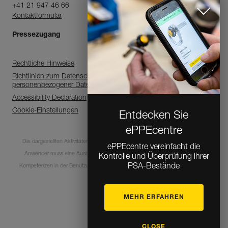
+41 21 947 46 66
Kontaktformular
Pressezugang
Rechtliche Hinweise
Richtlinien zum Datenschutz, zur Verarbeitung
personenbezogener Daten
Accessibility Declaration
Cookie-Einstellungen
Entdecken Sie
ePPEcentre
Die dargestellten Aktivitäten sind mit Risiken und Gefahren verbunden. Jeder
ePPEcentre vereinfacht die
Anwender muss eine Ausbildung absolviert haben und über entsprechende
Kontrolle und Überprüfung ihrer
PSA-Bestände
Kompetenzen in der Benutzung der Ausrüstung bei diesen Aktivitäten verfügen.
MEHR ERFAHREN
© 1995-2026 Petzl
CLOSE