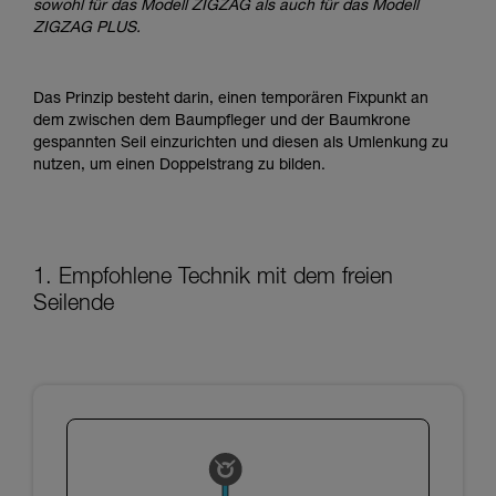
der Gebrauchsanweisung enthaltenen
sowohl für das Modell ZIGZAG als auch für das Modell
Informationen richtig verstanden haben.
ZIGZAG PLUS.
Die Beherrschung dieser Techniken setzt eine
entsprechende Ausbildung und ein spezielles
Training voraus. Prüfen Sie zusammen mit
Das Prinzip besteht darin, einen temporären Fixpunkt an
einem Profi, ob Sie in der Lage sind, den
dem zwischen dem Baumpfleger und der Baumkrone
Vorgang alleine sicher zu wiederholen, bevor
gespannten Seil einzurichten und diesen als Umlenkung zu
Sie ihn eigenständig durchführen.
nutzen, um einen Doppelstrang zu bilden.
Wir geben Beispiele für die mit Ihrer Aktivität
verbundenen Techniken. Möglicherweise gibt es
noch andere Techniken, die hier nicht
beschrieben werden.
1. Empfohlene Technik mit dem freien
Seilende