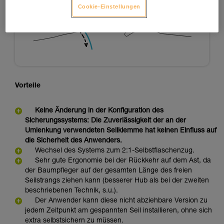
Cookie-Einstellungen
Vorteile
Keine Änderung in der Konfiguration des
Sicherungssystems: Die Zuverlässigkeit der an der
Umlenkung verwendeten Seilklemme hat keinen Einfluss auf
die Sicherheit des Anwenders.
Wechsel des Systems zum 2:1-Selbstflaschenzug.
Sehr gute Ergonomie bei der Rückkehr auf dem Ast, da
der Baumpfleger auf der gesamten Länge des freien
Seilstrangs ziehen kann (besserer Hub als bei der zweiten
beschriebenen Technik, s.u.).
Der Anwender kann diese nicht abziehbare Version zu
jedem Zeitpunkt am gespannten Seil installieren, ohne sich
extra selbstsichern zu müssen.