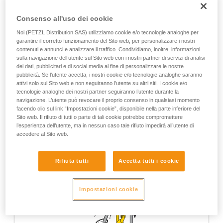
Verificate con un professionista la vostra
ASAP’SORBER AXESS o ABSORBICA L57 sul foro di
capacità di rifare la manovra, da soli, in piena
collegamento supplementare.
Consenso all'uso dei cookie
sicurezza, prima di riprodurla autonomamente.
Forniamo esempi di tecniche relative alla vostra
L’ASAP deve essere installato sul capo di corda tra il
Noi (PETZL Distribution SAS) utilizziamo cookie e/o tecnologie analoghe per
attività. Ne possono esistere altre che non
garantire il corretto funzionamento del Sito web, per personalizzare i nostri
MAESTRO e il carico.
contenuti e annunci e analizzare il traffico. Condividiamo, inoltre, informazioni
vengono qui descritte.
sulla navigazione dell’utente sul Sito web con i nostri partner di servizi di analisi
dei dati, pubblicitari e di social media al fine di personalizzare le nostre
Attenzione, questa tecnica non è equivalente a
pubblicità. Se l’utente accetta, i nostri cookie e/o tecnologie analoghe saranno
un’autoassicurazione, che deve essere realizzata invece
attivi solo sul Sito web e non seguiranno l’utente su altri siti. I cookie e/o
con un sistema totalmente indipendente dal sistema di
tecnologie analoghe dei nostri partner seguiranno l’utente durante la
lavoro.
navigazione. L’utente può revocare il proprio consenso in qualsiasi momento
facendo clic sul link “Impostazioni cookie”, disponibile nella parte inferiore del
Sito web. Il rifiuto di tutti o parte di tali cookie potrebbe compromettere
l’esperienza dell’utente, ma in nessun caso tale rifiuto impedirà all’utente di
accedere al Sito web.
Rifiuta tutti
Accetta tutti i cookie
Impostazioni cookie