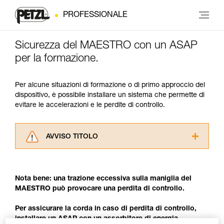
PROFESSIONALE
Sicurezza del MAESTRO con un ASAP
per la formazione.
Per alcune situazioni di formazione o di primo approccio del
dispositivo, è possibile installare un sistema che permette di
evitare le accelerazioni e le perdite di controllo.
AVVISO TITOLO
Leggere attentamente le istruzioni tecniche dei
prodotti utilizzati in questo consiglio prima di
consultarlo. Dovete aver compreso le
Nota bene: una trazione eccessiva sulla maniglia del
informazioni dell’istruzione tecnica per poter
MAESTRO può provocare una perdita di controllo.
capire queste ulteriori informazioni.
La padronanza di queste tecniche richiede una
Per assicurare la corda in caso di perdita di controllo,
formazione ed un addestramento specifico.
installare un ASAP con un assorbitore di energia