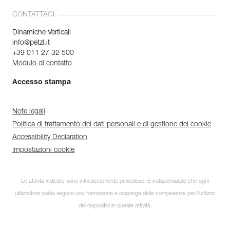
CONTATTACI
Dinamiche Verticali
info@petzl.it
+39 011 27 32 500
Modulo di contatto
Accesso stampa
Note legali
Politica di trattamento dei dati personali e di gestione dei cookie
Accessibility Declaration
Impostazioni cookie
Le attività indicate sono intrinsecamente pericolose. È indispensabile che ogni
utilizzatore abbia seguito una formazione e disponga delle competenze per l’utilizzo
dei dispositivi in queste attività.