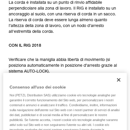
Verificate con un professionista la vostra
La corda è installata su un punto di rinvio affidabile
capacità di rifare la manovra, da soli, in piena
perpendicolare alla zona di lavoro. Il RIG è installato su un
sicurezza, prima di riprodurla autonomamente.
ancoraggio al suolo, con una riserva di corda in un sacco.
Forniamo esempi di tecniche relative alla vostra
La riserva di corda deve essere lunga almeno quanto
attività. Ne possono esistere altre che non
l’altezza della zona di lavoro, con un nodo d’arresto
vengono qui descritte.
all'estremità della corda.
CON IL RIG 2018
Verificare che la maniglia abbia libertà di movimento (si
posiziona automaticamente in posizione d’arresto grazie al
sistema AUTO-LOCK).
CON IL RIG < 2018
Consenso all'uso dei cookie
Noi (PETZL Distribution SAS) utilizziamo cookie e/o tecnologie analoghe per
Posizionare la maniglia in posizione c (posizionamento sul
garantire il corretto funzionamento del Sito web, per personalizzare i nostri
contenuti e annunci e analizzare il traffico. Condividiamo, inoltre, informazioni
lavoro). Per i due tipi di dispositivi, ultimare l’installazione con
sulla navigazione dell’utente sul Sito web con i nostri partner di servizi di analisi
un’asola di bloccaggio connessa da un connettore.
dei dati, pubblicitari e di social media al fine di personalizzare le nostre
pubblicità. Se l’utente accetta, i nostri cookie e/o tecnologie analoghe saranno
attivi solo sul Sito web e non seguiranno l’utente su altri siti. I cookie e/o
L’utilizzatore può arrampicare sulla corda installata, con
tecnologie analoghe dei nostri partner seguiranno l’utente durante la