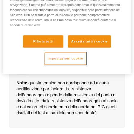
sistemi di progressione su corda (RIG, I’D, BASIC, CROLL...)
navigazione. L’utente può revocare il proprio consenso in qualsiasi momento
o con un sistema di arresto caduta (ASAP). In caso
facendo clic sul link “Impostazioni cookie”, disponibile nella parte inferiore del
d’incidente, l’operatore al suolo potrà farlo calare molto
Sito web. Il rifiuto di tutti o parte di tali cookie potrebbe compromettere
rapidamente.
l’esperienza dell’utente, ma in nessun caso tale rifiuto impedirà all’utente di
accedere al Sito web.
Rifiuta tutti
Accetta tutti i cookie
Impostazioni cookie
Nota:
questa tecnica non corrisponde ad alcuna
certificazione particolare. La resistenza
dell’ancoraggio dipende dalla resistenza del punto di
rinvio in alto, dalla resistenza dell’ancoraggio al suolo
e dal valore di scorrimento della corda nel RIG (vedi i
risultati dei test al capitolo corrispondente).