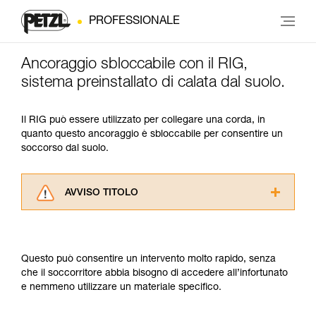
PROFESSIONALE
Ancoraggio sbloccabile con il RIG,
sistema preinstallato di calata dal suolo.
Il RIG può essere utilizzato per collegare una corda, in
quanto questo ancoraggio è sbloccabile per consentire un
soccorso dal suolo.
AVVISO TITOLO
Leggere attentamente le istruzioni tecniche dei
prodotti utilizzati in questo consiglio prima di
consultarlo. Dovete aver compreso le
Questo può consentire un intervento molto rapido, senza
informazioni dell’istruzione tecnica per poter
che il soccorritore abbia bisogno di accedere all’infortunato
capire queste ulteriori informazioni.
e nemmeno utilizzare un materiale specifico.
La padronanza di queste tecniche richiede una
formazione ed un addestramento specifico.