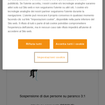
Il vantaggio di questi sistemi è che sono indipendenti dalla
pubblicità. Se l’utente accetta, i nostri cookie e/o tecnologie analoghe saranno
attivi solo sul Sito web e non seguiranno l’utente su altri siti. I cookie e/o
forza e dalla stanchezza degli operatori e consentono di
tecnologie analoghe dei nostri partner seguiranno l’utente durante la
ottenere tensioni ripetibili da una situazione all’altra.
navigazione. L’utente può revocare il proprio consenso in qualsiasi momento
facendo clic sul link “Impostazioni cookie”, disponibile nella parte inferiore del
Sito web. Il rifiuto di tutti o parte di tali cookie potrebbe compromettere
l’esperienza dell’utente, ma in nessun caso tale rifiuto impedirà all’utente di
accedere al Sito web.
Sospensione di una persona su paranco 3:1
(rinvio su carrucola RESCUE)
Rifiuta tutti
Accetta tutti i cookie
Impostazioni cookie
Sospensione di due persone su paranco 3:1