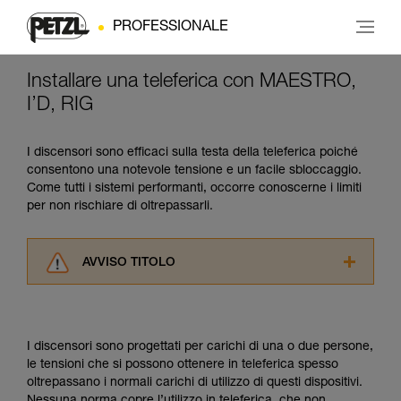
PROFESSIONALE
Installare una teleferica con MAESTRO,
I’D, RIG
I discensori sono efficaci sulla testa della teleferica poiché
consentono una notevole tensione e un facile sbloccaggio.
Come tutti i sistemi performanti, occorre conoscerne i limiti
per non rischiare di oltrepassarli.
AVVISO TITOLO
Leggere attentamente le istruzioni tecniche dei
prodotti utilizzati in questo consiglio prima di
consultarlo. Dovete aver compreso le
I discensori sono progettati per carichi di una o due persone,
informazioni dell’istruzione tecnica per poter
le tensioni che si possono ottenere in teleferica spesso
capire queste ulteriori informazioni.
oltrepassano i normali carichi di utilizzo di questi dispositivi.
La padronanza di queste tecniche richiede una