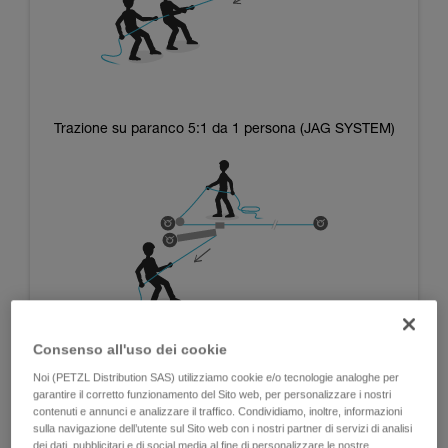
Trazione su paranco 5:1 da 1 persona (JAG SYSTEM)
Consenso all'uso dei cookie
Noi (PETZL Distribution SAS) utilizziamo cookie e/o tecnologie analoghe per
garantire il corretto funzionamento del Sito web, per personalizzare i nostri
Sistemi che utilizzano la massa degli operatori:
contenuti e annunci e analizzare il traffico. Condividiamo, inoltre, informazioni
sulla navigazione dell’utente sul Sito web con i nostri partner di servizi di analisi
dei dati, pubblicitari e di social media al fine di personalizzare le nostre