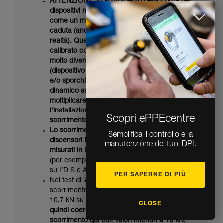
ATTENZIONE: lo scorrimento della corda nei
dispositivi non deve essere considerato
come un modo per assorbire l’energia della
caduta (anche se questo è il suo effetto in
realtà). Questo scorrimento non può essere
calibrato con precisione e potrebbe essere
molto diverso in base alla situazione
(dispositivo e/o corda utilizzati e/o bagnati
e/o sporchi...). Se si teme un incidente
dinamico sulla teleferica, è preferibile
moltiplicare gli ancoraggi o modificare
l’installazione piuttosto che contare sullo
Scopri ePPEcentre
scorrimento della corda per proteggervi.
Semplifica il controllo e la
Lo scorrimento di corda constatato nei
manutenzione dei tuoi DPI.
discensori I’D e RIG è coerente con i valori
misurati in laboratorio per questi dispositivi
(per esempio scorrimento a partire da 6,4 kN
su I’D S e AXIS).
PER SAPERNE DI PIÙ
Nei test di laboratorio sul MAESTRO, lo
scorrimento è stato misurato a partire da
CLOSE
10,7 kN su AXIS e oltre 11 kN su VECTOR.
È
quindi coerente che non ci sia stato
scorrimento qui con valori inferiori a 10 kN.