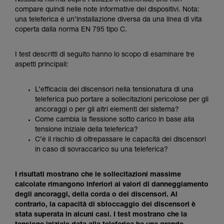
Nessuna norma copre l’utilizzo in teleferica, che non
formazione ed un addestramento specifico.
compare quindi nelle note informative dei dispositivi. Nota:
Verificate con un professionista la vostra
una teleferica è un’installazione diversa da una linea di vita
capacità di rifare la manovra, da soli, in piena
coperta dalla norma EN 795 tipo C.
sicurezza, prima di riprodurla autonomamente.
Forniamo esempi di tecniche relative alla vostra
attività. Ne possono esistere altre che non
I test descritti di seguito hanno lo scopo di esaminare tre
vengono qui descritte.
aspetti principali:
L’efficacia dei discensori nella tensionatura di una
teleferica può portare a sollecitazioni pericolose per gli
ancoraggi o per gli altri elementi del sistema?
Come cambia la flessione sotto carico in base alla
tensione iniziale della teleferica?
C’è il rischio di oltrepassare le capacità dei discensori
in caso di sovraccarico su una teleferica?
I risultati mostrano che le sollecitazioni massime
calcolate rimangono inferiori ai valori di danneggiamento
degli ancoraggi, della corda o dei discensori. Al
contrario, la capacità di sbloccaggio dei discensori è
stata superata in alcuni casi. I test mostrano che la