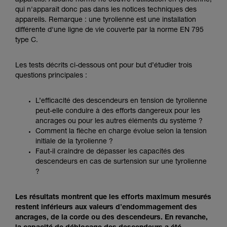
appareils. Aucune norme ne couvre l'utilisation en tyrolienne,
Maîtriser ces techniques nécessite une
qui n'apparaît donc pas dans les notices techniques des
formation et un entraînement spécifique. Validez
appareils. Remarque : une tyrolienne est une installation
avec un professionnel votre capacité à refaire
différente d'une ligne de vie couverte par la norme EN 795
la manipulation, seul, en toute sécurité, avant
type C.
de la reproduire en autonomie.
Nous donnons des exemples de techniques
liées à votre activité. Il peut en exister d’autres
Les tests décrits ci-dessous ont pour but d’étudier trois
que nous ne décrivons pas ici.
questions principales :
L’efficacité des descendeurs en tension de tyrolienne
peut-elle conduire à des efforts dangereux pour les
ancrages ou pour les autres éléments du système ?
Comment la flèche en charge évolue selon la tension
initiale de la tyrolienne ?
Faut-il craindre de dépasser les capacités des
descendeurs en cas de surtension sur une tyrolienne
?
Les résultats montrent que les efforts maximum mesurés
restent inférieurs aux valeurs d’endommagement des
ancrages, de la corde ou des descendeurs. En revanche,