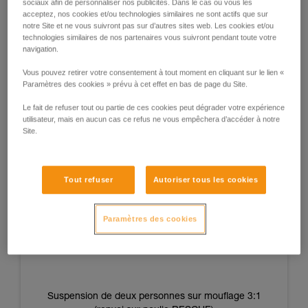
sociaux afin de personnaliser nos publicités. Dans le cas où vous les
acceptez, nos cookies et/ou technologies similaires ne sont actifs que sur
L’avantage de ces systèmes est qu’ils sont indépendants de
notre Site et ne vous suivront pas sur d’autres sites web. Les cookies et/ou
la force et de la fatigue des opérateurs et permettent
technologies similaires de nos partenaires vous suivront pendant toute votre
navigation.
d’obtenir des tensions répétables d’une situation à une
autre.
Vous pouvez retirer votre consentement à tout moment en cliquant sur le lien «
Paramètres des cookies » prévu à cet effet en bas de page du Site.
Le fait de refuser tout ou partie de ces cookies peut dégrader votre expérience
utilisateur, mais en aucun cas ce refus ne vous empêchera d’accéder à notre
Suspension d’une personne sur mouflage 3:1
Site.
(renvoi sur poulie RESCUE)
Tout refuser
Autoriser tous les cookies
Paramètres des cookies
Suspension de deux personnes sur mouflage 3:1