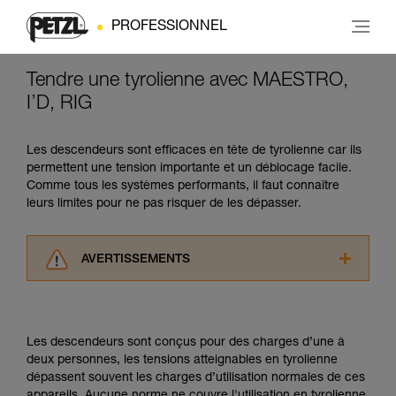
PROFESSIONNEL
Tendre une tyrolienne avec MAESTRO,
I’D, RIG
Les descendeurs sont efficaces en tête de tyrolienne car ils
permettent une tension importante et un déblocage facile.
Comme tous les systèmes performants, il faut connaître
leurs limites pour ne pas risquer de les dépasser.
AVERTISSEMENTS
Lisez attentivement les notices techniques des
produits utilisés dans ce conseil avant de le
consulter. Vous devez avoir compris les
Les descendeurs sont conçus pour des charges d’une à
informations de la notice technique pour
deux personnes, les tensions atteignables en tyrolienne
pouvoir comprendre ce complément
dépassent souvent les charges d’utilisation normales de ces
d’informations.