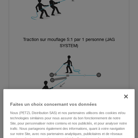
Traction sur mouflage 5:1 par 1 personne (JAG
SYSTEM)
Faites un choix concernant vos données
Nous (PETZL Distribution SAS) et nos partenaires utilisons des cookies et/ou
technologies similaires pour nous assurer du bon fonctionnement de notre
Site, pour personnaliser notre contenu et nos publicités, et pour analyser notre
trafic. Nous partageons également des informations, quant à votre navigation
Systèmes utilisant la masse des opérateurs :
sur notre Site, avec nos partenaires analytiques, publicitaires et de réseaux