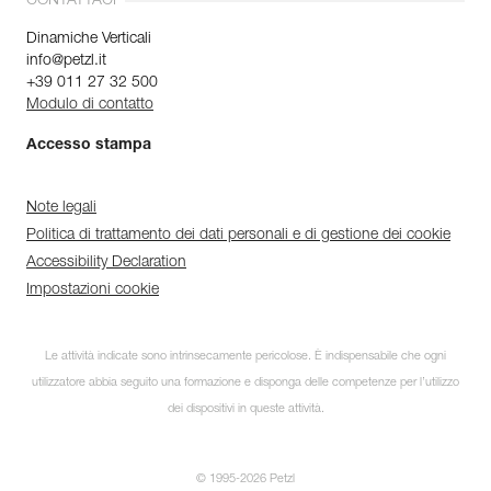
CONTATTACI
Dinamiche Verticali
info@petzl.it
+39 011 27 32 500
Modulo di contatto
Accesso stampa
Note legali
Politica di trattamento dei dati personali e di gestione dei cookie
Accessibility Declaration
Impostazioni cookie
Le attività indicate sono intrinsecamente pericolose. È indispensabile che ogni
utilizzatore abbia seguito una formazione e disponga delle competenze per l’utilizzo
dei dispositivi in queste attività.
© 1995-2026 Petzl