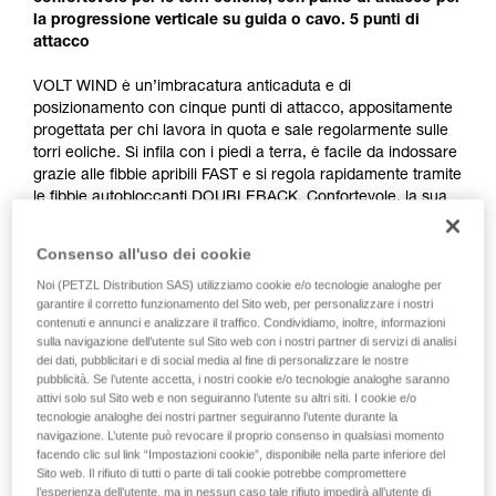
la progressione verticale su guida o cavo. 5 punti di
attacco
VOLT WIND è un’imbracatura anticaduta e di
posizionamento con cinque punti di attacco, appositamente
progettata per chi lavora in quota e sale regolarmente sulle
torri eoliche. Si infila con i piedi a terra, è facile da indossare
grazie alle fibbie apribili FAST e si regola rapidamente tramite
le fibbie autobloccanti DOUBLEBACK. Confortevole, la sua
costruzione offre tutto il comfort, la vestibilità e il sostegno
necessari per lavorare in quota. Il punto di attacco ventrale
Consenso all'uso dei cookie
LADDER CLIMB consente di collegare un carrello e
Noi (PETZL Distribution SAS) utilizziamo cookie e/o tecnologie analoghe per
spostarsi facilmente e comodamente su guida o cavo. Le
garantire il corretto funzionamento del Sito web, per personalizzare i nostri
placche di protezione, sul retro degli spallacci e della
contenuti e annunci e analizzare il traffico. Condividiamo, inoltre, informazioni
cintura, proteggono le fettucce dall’usura legata agli
sulla navigazione dell’utente sul Sito web con i nostri partner di servizi di analisi
sfregamenti negli spostamenti su torri eoliche. Infine, i
dei dati, pubblicitari e di social media al fine di personalizzare le nostre
portamateriali e i passanti porta utensili consentono di
pubblicità. Se l’utente accetta, i nostri cookie e/o tecnologie analoghe saranno
organizzare e trasportare tutto il materiale necessario per i
attivi solo sul Sito web e non seguiranno l’utente su altri siti. I cookie e/o
tecnologie analoghe dei nostri partner seguiranno l’utente durante la
vostri interventi.
navigazione. L’utente può revocare il proprio consenso in qualsiasi momento
facendo clic sul link “Impostazioni cookie”, disponibile nella parte inferiore del
Sito web. Il rifiuto di tutti o parte di tali cookie potrebbe compromettere
l’esperienza dell’utente, ma in nessun caso tale rifiuto impedirà all’utente di