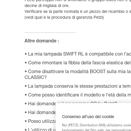
I LED purtroppo non si smontano. Il gruppo ottico non è q
decine di migliaia di ore.
Verificare se la parte rovinata è un pezzo dei ricambio o 
(vedi qual è la procedura di garanzia Petzl)
Altre domande :
La mia lampada SWIFT RL è compatibile con l’a
Come rimontare la fibbia della fascia elastica d
Come disattivare la modalità BOOST sulla mia 
CLASSIC?
La lampada conserva le stesse prestazioni a te
Come posso identificare il modello e l’età della 
Hai domande sul programma OS by Petzl?
Hai domande sull'applicazione MyPetzl Light?
Consenso all'uso dei cookie
Posso utilizzare la lampada connessa indipende
Noi (PETZL Distribution SAS) utilizziamo cooki
L'utilizzo di una batteria ricaricabile CORE modif
funzionamento del Sito web, per personalizzare 