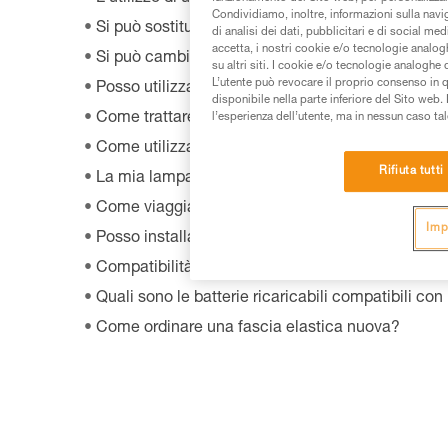
Condividiamo, inoltre, informazioni sulla navig
Si può sostituire un led su una frontale?
di analisi dei dati, pubblicitari e di social med
accetta, i nostri cookie e/o tecnologie analog
Si può cambiare la lampadina di serie della la
su altri siti. I cookie e/o tecnologie analoghe
L’utente può revocare il proprio consenso in 
Posso utilizzare la lampada andando in bici?
disponibile nella parte inferiore del Sito web. 
Come trattare la fascia elastica di una lampada f
l’esperienza dell’utente, ma in nessun caso tal
Come utilizzare la lampada nella nebbia?
Rifiuta tutti
La mia lampada frontale non illumina più o non i
Come viaggiare in aereo con una lampada fronta
Imp
Posso installare una lampada frontale sulla mia b
Compatibilità delle lampade con HELMET ADAP
Quali sono le batterie ricaricabili compatibili co
Come ordinare una fascia elastica nuova?