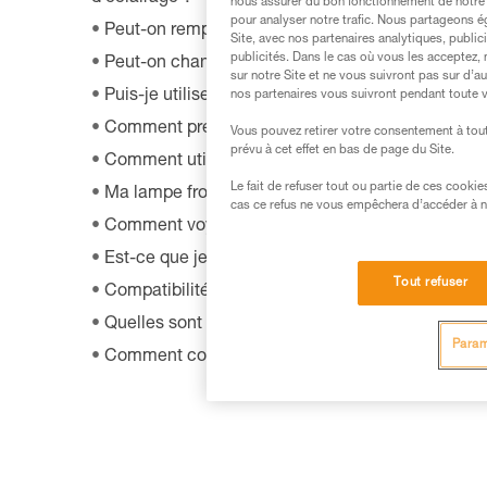
nous assurer du bon fonctionnement de notre S
pour analyser notre trafic. Nous partageons é
Peut-on remplacer une led sur une frontale ?
Site, avec nos partenaires analytiques, public
publicités. Dans le cas où vous les acceptez, 
Peut-on changer l’ampoule d’origine de la lamp
sur notre Site et ne vous suivront pas sur d’a
Puis-je utiliser ma lampe sur route à vélo ?
nos partenaires vous suivront pendant toute v
Comment prendre soin d'un bandeau de lampe fr
Vous pouvez retirer votre consentement à tout
prévu à cet effet en bas de page du Site.
Comment utiliser ma lampe dans le brouillard ?
Le fait de refuser tout ou partie de ces cooki
Ma lampe frontale n'éclaire plus ou n'éclaire plus
cas ce refus ne vous empêchera d’accéder à no
Comment voyager en avion avec une lampe front
Est-ce que je peux installer une lampe frontale s
Tout refuser
Compatibilité des lampes avec HELMET ADAPT
Quelles sont les batteries rechargeables compat
Param
Comment commander un nouveau bandeau ?