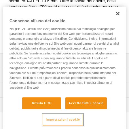
corda PARALLEL 10.5 mm. Offre la scelta del colore, della
lunghezza fino a 700 metri e la possibilità di aggiungere una
terminazione cucita manufatta ad una o entrambe le
estremità. Le marcature di capocorda possono anche
Consenso all'uso dei cookie
essere personalizzate con un etichetta con guaina
Noi (PETZL Distribution SAS) utilizziamo cookie e/o tecnologie analoghe per
termoretraibile o con un puntale rigido marcato al laser. La
garantire il corretto funzionamento del Sito web, per personalizzare i nostri
corda PARALLEL 10.5 mm CUSTOM è confezionata
contenuti e annunci e analizzare il traffico. Condividiamo, inoltre, informazioni
singolarmente per una soluzione pronta all’uso.
sulla navigazione dell’utente sul Sito web con i nostri partner di servizi di analisi
dei dati, pubblicitari e di social media al fine di personalizzare le nostre
pubblicità. Se l’utente accetta, i nostri cookie e/o tecnologie analoghe saranno
attivi solo sul Sito web e non seguiranno l’utente su altri siti. I cookie e/o
Descrizione
tecnologie analoghe dei nostri partner seguiranno l’utente durante la
navigazione. L’utente può revocare il proprio consenso in qualsiasi momento
Scelta del colore della corda: bianco, giallo, nero, blu,
facendo clic sul link “Impostazioni cookie”, disponibile nella parte inferiore del
Specifiche tecniche
Sito web. Il rifiuto di tutti o parte di tali cookie potrebbe compromettere
rosso o arancio.
l’esperienza dell’utente, ma in nessun caso tale rifiuto impedirà all’utente di
Scelta della lunghezza della corda: possibilità di ordinare
Diametro: 10,5 mm
accedere al Sito web.
Informazioni tecniche
una corda nella lunghezza desiderata, tra 2 e 700 metri.
Materiali: poliestere, poliammide
Libretto d'uso
Scelta delle terminazioni alle estremità della corda:
Rifiuta tutti
Accetta tutti i cookie
Certificazione(i): CE EN 1891 type A, UKCA, NFPA 2500
Ispezione
Scarica il pdf technical-notice-CORDES-SEMI-STAT
- senza terminazione,
Technical Use, EAC, XF 494: FZL-S-Q10.5
- una terminazione cucita manufatta ad una estremità,
Dichiarazione di conformità
Procedura di verifica del DPI
Peso al metro: 75 g
- una terminazione cucita manufatta ad entrambe le
Scarica il pdf UKCA-Declaration-R077YAXX-PARALLEL
Impostazioni cookie
Scarica il pdf verif-EPI-cordes-procedure-IT
estremità.
Scarica il pdf UE-Declaration-R077YAXX-R077XY-
Resistenza con nodo a otto: 15 kN