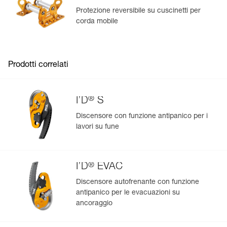
produzione.
Protezione reversibile su cuscinetti per
corda mobile
Per saperne di più
Prodotti correlati
®
I’D
S
Discensore con funzione antipanico per i
lavori su fune
®
I’D
EVAC
Discensore autofrenante con funzione
antipanico per le evacuazioni su
ancoraggio