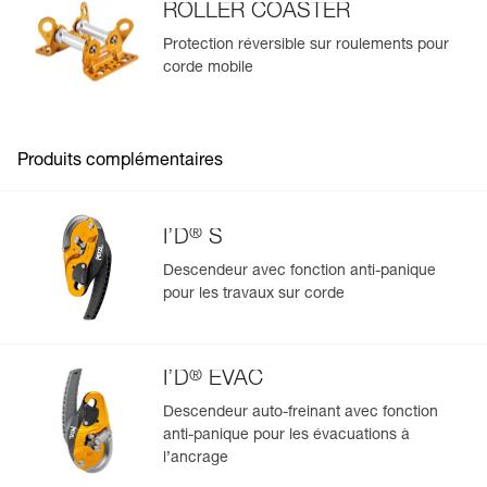
existantes.
ROLLER COASTER
Voir l'historique d'un produit à partir de sa date de
Protection réversible sur roulements pour
fabrication.
corde mobile
En savoir plus
Produits complémentaires
®
I’D
S
Descendeur avec fonction anti-panique
pour les travaux sur corde
®
I’D
EVAC
Descendeur auto-freinant avec fonction
anti-panique pour les évacuations à
l’ancrage