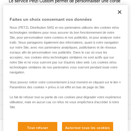
Le service Petzl Custom permet de personnaliser une corde
PARALLEL 10.5 mm. Il offre le choix de la couleur, de la
longueur jusqu'à 700 mètres et la possibilité d'ajouter une
terminaison cousue manufacturée à l’une ou aux deux
Faites un choix concernant vos données
extrémités. Les marquages en bout de corde peuvent aussi
Nous (PETZL Distribution SAS) et nos partenaires utilisons des cookies et/ou
être personnalisés par une étiquette avec gaine
technologies similaires pour nous assurer du bon fonctionnement de notre
thermorétractable ou par un embout rigide marqué au laser.
Site, pour personnaliser notre contenu et nos publicités, et pour analyser notre
La corde PARALLEL 10.5 mm CUSTOM est conditionnée
trafic. Nous partageons également des informations, quant à votre navigation
sur notre Site, avec nos partenaires analytiques, publicitaires et de réseaux
individuellement pour une solution prête à l'emploi.
sociaux afin de personnaliser nos publicités. Dans le cas où vous les
acceptez, nos cookies et/ou technologies similaires ne sont actifs que sur
notre Site et ne vous suivront pas sur d’autres sites web. Les cookies et/ou
Descriptif
technologies similaires de nos partenaires vous suivront pendant toute votre
navigation.
Choix de la couleur de la corde : blanc, jaune, noir, bleu,
Spécifications techniques
Vous pouvez retirer votre consentement à tout moment en cliquant sur le lien «
rouge ou orange.
Paramètres des cookies » prévu à cet effet en bas de page du Site.
Choix de la longueur de la corde : possibilité de
Diamètre: 10,5 mm
Informations techniques
Le fait de refuser tout ou partie de ces cookies peut dégrader votre expérience
commander une corde à la longueur souhaitée au mètre
utilisateur, mais en aucun cas ce refus ne vous empêchera d’accéder à notre
Matière(s): polyester, polyamide
près, entre 2 et 700 mètres.
Site.
Notice
Certification(s): CE EN 1891 type A, UKCA, NFPA 2500
Inspection
Télécharger le pdf technical-notice-CORDES-SEMI-STAT
Choix des terminaisons aux extrémités de la corde :
Technical Use, EAC, XF 494: FZL-S-Q10.5
- sans terminaison,
Déclaration de conformité
Procédure de vérification EPI
Poids au mètre: 75 g
- une terminaison cousue manufacturée à l’une des
Télécharger le pdf UKCA-Declaration-R077YAXX-
Tout refuser
Autoriser tous les cookies
Télécharger le pdf verif-EPI-cordes-procedure-FR