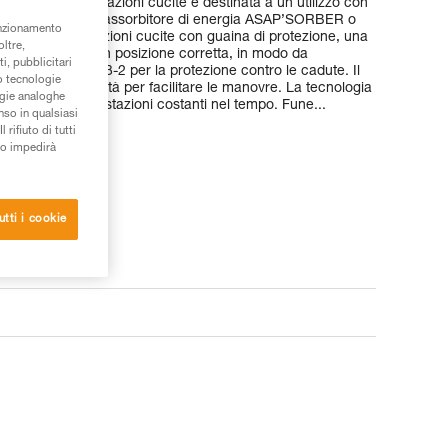
 con due terminazioni cucite è destinata a un utilizzo con
ASAP LOCK e un assorbitore di energia ASAP’SORBER o
unzionamento
 due terminazioni cucite con guaina di protezione, una
oltre,
re il connettore in posizione corretta, in modo da
i, pubblicitari
ma europea EN 353-2 per la protezione contro le cadute. Il
/o tecnologie
a buona prensilità per facilitare le manovre. La tecnologia
ogie analoghe
lessibilità e prestazioni costanti nel tempo. Fune...
nso in qualsiasi
rifiuto di tutti
to impedirà
utti i cookie