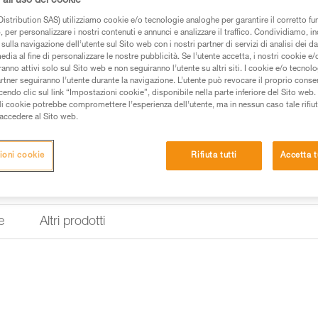
all'uso dei cookie
La fune semistatica AXIS 11 mm
un anticaduta mobile ASAP o 
istribution SAS) utilizziamo cookie e/o tecnologie analoghe per garantire il corretto f
ASAP’SORBER AXESS. Dispone di
 per personalizzare i nostri contenuti e annunci e analizzare il traffico. Condividiamo, in
delle quali permette di mantene
sulla navigazione dell’utente sul Sito web con i nostri partner di servizi di analisi dei dat
soddisfare i requisiti della nor
edia al fine di personalizzare le nostre pubblicità. Se l’utente accetta, i nostri cookie e
diametro standard garantisce un
anno attivi solo sul Sito web e non seguiranno l’utente su altri siti. I cookie e/o tecnol
EverFlex garantisce una grande f
artner seguiranno l’utente durante la navigazione. L’utente può revocare il proprio conse
Leggi..
do clic sul link “Impostazioni cookie”, disponibile nella parte inferiore del Sito web. Il 
ali cookie potrebbe compromettere l’esperienza dell’utente, ma in nessun caso tale rifiu
i accedere al Sito web.
Trova un rivenditore
ioni cookie
Rifiuta tutti
Accetta t
e
Altri prodotti