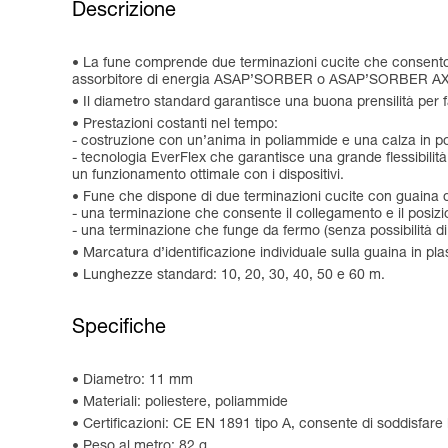
Descrizione
La fune comprende due terminazioni cucite che consenton
assorbitore di energia ASAP’SORBER o ASAP’SORBER A
Il diametro standard garantisce una buona prensilità per f
Prestazioni costanti nel tempo:
- costruzione con un’anima in poliammide e una calza in pol
- tecnologia EverFlex che garantisce una grande flessibili
un funzionamento ottimale con i dispositivi.
Fune che dispone di due terminazioni cucite con guaina d
- una terminazione che consente il collegamento e il posiz
- una terminazione che funge da fermo (senza possibilità d
Marcatura d’identificazione individuale sulla guaina in plas
Lunghezze standard: 10, 20, 30, 40, 50 e 60 m.
Specifiche
Diametro: 11 mm
Materiali: poliestere, poliammide
Certificazioni: CE EN 1891 tipo A, consente di soddisfa
Peso al metro: 82 g