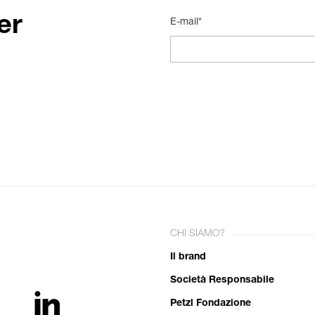
er
E-mail*
CHI SIAMO?
Il brand
Società Responsabile
Petzl Fondazione