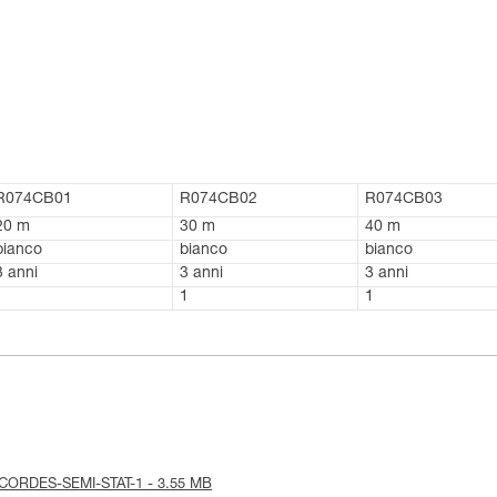
R074CB01
R074CB02
R074CB03
20 m
30 m
40 m
bianco
bianco
bianco
3 anni
3 anni
3 anni
1
1
1
ice-CORDES-SEMI-STAT-1 - 3.55 MB