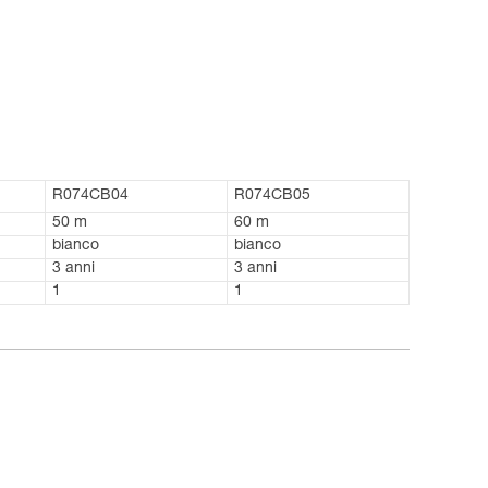
R074CB04
R074CB05
50 m
60 m
bianco
bianco
3 anni
3 anni
1
1