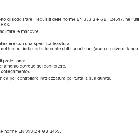
o di soddisfare i requisiti delle norme EN 353-2 e GBT 24537, nell’u
XESS.
acilitare le manovre.
iestere con una specifica tessitura,
tà nel tempo, indipendentemente dalle condizioni (acqua, polvere, fang
i protezione:
ionamento corretto del connettore,
i collegamento).
tica per controllare l’attrezzatura per tutta la sua durata.
re le norme EN 353-2 e GB 24537