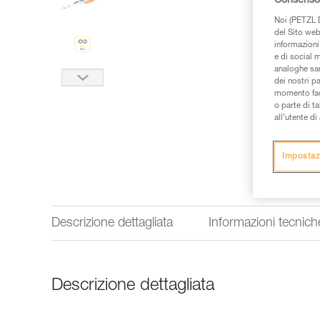
Consenso 
Noi (PETZL D
del Sito web,
informazioni 
e di social m
analoghe sar
dei nostri p
momento facen
o parte di t
all’utente d
Impostaz
Descrizione dettagliata
Informazioni tecnich
Descrizione dettagliata