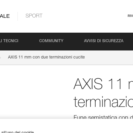
ALE
SPORT
RI
I TECNICI
COMMUNITY
AVVISI DI SICUREZZA
AXIS 11 mm con due terminazioni cucite
AXIS 11 
terminazi
Fune semistatica con du
anticaduta mobile A