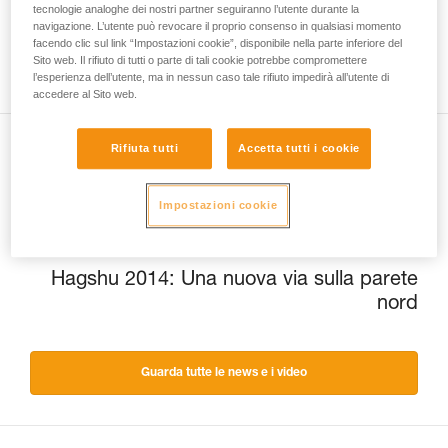
tecnologie analoghe dei nostri partner seguiranno l’utente durante la
navigazione. L’utente può revocare il proprio consenso in qualsiasi momento
facendo clic sul link “Impostazioni cookie”, disponibile nella parte inferiore del
Sito web. Il rifiuto di tutti o parte di tali cookie potrebbe compromettere
l’esperienza dell’utente, ma in nessun caso tale rifiuto impedirà all’utente di
accedere al Sito web.
Rifiuta tutti
Accetta tutti i cookie
Precedente
Lampade frontali: una storia di qualità
Impostazioni cookie
Prossimo
Hagshu 2014: Una nuova via sulla parete
nord
Guarda tutte le news e i video