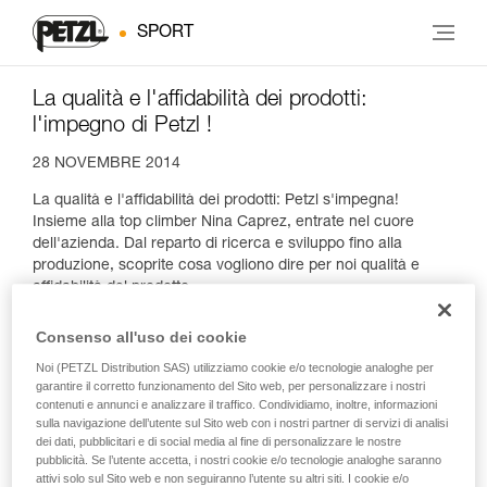
SPORT
La qualità e l'affidabilità dei prodotti:
l'impegno di Petzl !
28 NOVEMBRE 2014
La qualità e l'affidabilità dei prodotti: Petzl s'impegna!
Insieme alla top climber Nina Caprez, entrate nel cuore
dell'azienda. Dal reparto di ricerca e sviluppo fino alla
produzione, scoprite cosa vogliono dire per noi qualità e
affidabilità del prodotto.
Consenso all'uso dei cookie
Noi (PETZL Distribution SAS) utilizziamo cookie e/o tecnologie analoghe per
garantire il corretto funzionamento del Sito web, per personalizzare i nostri
contenuti e annunci e analizzare il traffico. Condividiamo, inoltre, informazioni
sulla navigazione dell’utente sul Sito web con i nostri partner di servizi di analisi
dei dati, pubblicitari e di social media al fine di personalizzare le nostre
pubblicità. Se l’utente accetta, i nostri cookie e/o tecnologie analoghe saranno
attivi solo sul Sito web e non seguiranno l’utente su altri siti. I cookie e/o