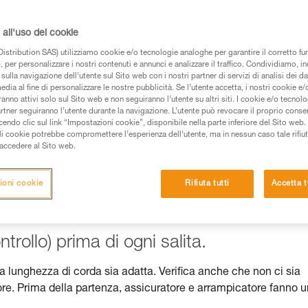
all'uso dei cookie
istribution SAS) utilizziamo cookie e/o tecnologie analoghe per garantire il corretto f
 per personalizzare i nostri contenuti e annunci e analizzare il traffico. Condividiamo, in
 dei prodotti utilizzati in questo consiglio prima di
sulla navigazione dell’utente sul Sito web con i nostri partner di servizi di analisi dei dat
azioni dell’istruzione tecnica per poter capire queste
edia al fine di personalizzare le nostre pubblicità. Se l’utente accetta, i nostri cookie e
anno attivi solo sul Sito web e non seguiranno l’utente su altri siti. I cookie e/o tecnol
artner seguiranno l’utente durante la navigazione. L’utente può revocare il proprio conse
de una formazione ed un addestramento specifico.
do clic sul link “Impostazioni cookie”, disponibile nella parte inferiore del Sito web. Il 
pacità di rifare la manovra, da soli, in piena sicurezza,
ali cookie potrebbe compromettere l’esperienza dell’utente, ma in nessun caso tale rifiu
i accedere al Sito web.
vostra attività. Ne possono esistere altre che non
ioni cookie
Rifiuta tutti
Accetta t
trollo) prima di ogni salita.
la lunghezza di corda sia adatta. Verifica anche che non ci sia
ore. Prima della partenza, assicuratore e arrampicatore fanno 