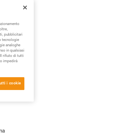
unzionamento
oltre,
i, pubblicitari
/o tecnologie
ogie analoghe
nso in qualsiasi
rifiuto di tutti
to impedirà
utti i cookie
una