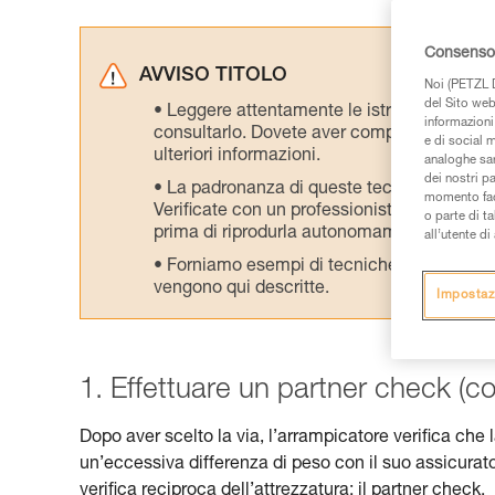
Consenso 
AVVISO TITOLO
Noi (PETZL D
del Sito web,
Leggere attentamente le istruzioni tecniche
informazioni 
consultarlo. Dovete aver compreso le inform
e di social m
ulteriori informazioni.
analoghe sar
dei nostri p
La padronanza di queste tecniche richie
momento facen
Verificate con un professionista la vostra ca
o parte di t
prima di riprodurla autonomamente.
all’utente d
Forniamo esempi di tecniche relative alla 
vengono qui descritte.
Impostaz
1. Effettuare un partner check (con
Dopo aver scelto la via, l’arrampicatore verifica che 
un’eccessiva differenza di peso con il suo assicurat
verifica reciproca dell’attrezzatura: il partner check.