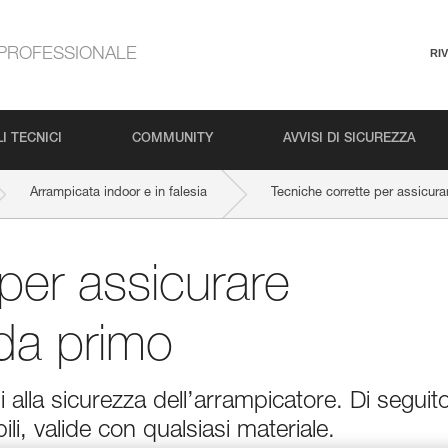
PROFESSIONALE
RI
I TECNICI
COMMUNITY
AVVISI DI SICUREZZA
Arrampicata indoor e in falesia
Tecniche corrette per assicur
per assicurare
da primo
alla sicurezza dell’arrampicatore. Di seguit
li, valide con qualsiasi materiale.