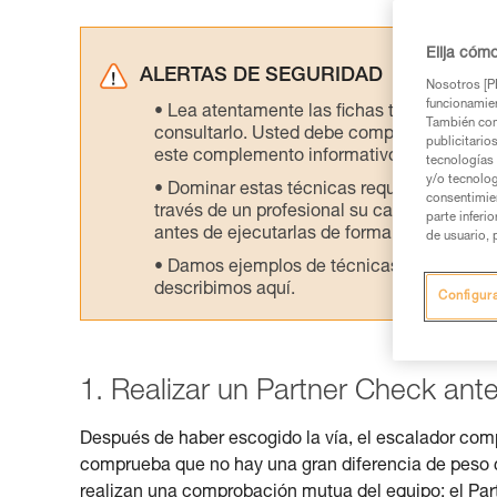
Elija cóm
ALERTAS DE SEGURIDAD
Nosotros [PE
funcionamien
Lea atentamente las fichas técnicas de l
También com
consultarlo. Usted debe comprender la inf
publicitario
este complemento informativo.
tecnologías 
y/o tecnolog
Dominar estas técnicas requiere una for
consentimie
través de un profesional su capacidad para 
parte inferi
antes de ejecutarlas de forma autónoma.
de usuario, 
Damos ejemplos de técnicas relacionadas 
describimos aquí.
Configur
1. Realizar un Partner Check an
Después de haber escogido la vía, el escalador com
comprueba que no hay una gran diferencia de peso 
realizan una comprobación mutua del equipo: el Par