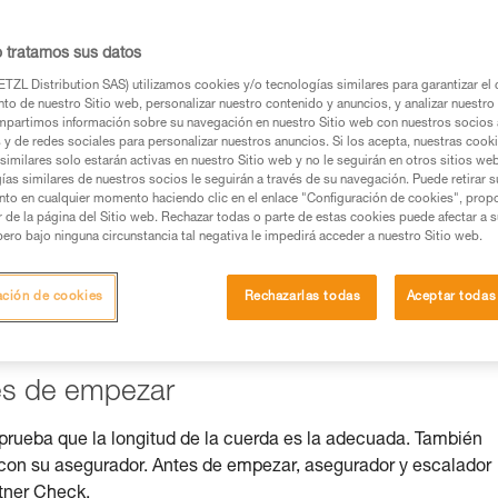
o tratamos sus datos
TZL Distribution SAS) utilizamos cookies y/o tecnologías similares para garantizar el 
to de nuestro Sitio web, personalizar nuestro contenido y anuncios, y analizar nuestro 
os productos utilizados en este consejo antes de
partimos información sobre su navegación en nuestro Sitio web con nuestros socios a
ormación de la ficha técnica para poder comprender
s y de redes sociales para personalizar nuestros anuncios. Si los acepta, nuestras cook
similares solo estarán activas en nuestro Sitio web y no le seguirán en otros sitios we
ías similares de nuestros socios le seguirán a través de su navegación. Puede retirar s
mación y un entrenamiento específico. Confirme a
nto en cualquier momento haciendo clic en el enlace "Configuración de cookies", prop
ejecutar estas técnicas, solo y con total seguridad,
or de la página del Sitio web. Rechazar todas o parte de estas cookies puede afectar a 
pero bajo ninguna circunstancia tal negativa le impedirá acceder a nuestro Sitio web.
con su actividad. Pueden existir otras que no
ación de cookies
Rechazarlas todas
Aceptar todas
tes de empezar
prueba que la longitud de la cuerda es la adecuada. También
con su asegurador. Antes de empezar, asegurador y escalador
tner Check.