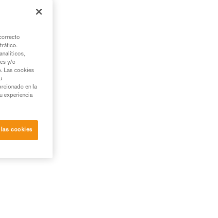
correcto
tráfico.
nalíticos,
ies y/o
b. Las cookies
u
orcionado en la
su experiencia
 las cookies