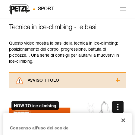
SPORT
Tecnica in ice-climbing - le basi
Questo video mostra le basi della tecnica in ice-climbing:
posizionamento del corpo, progressione, battuta di
piccozze... Una serie di consigli per aiutarvi a muovervi in
ice-climbing.
AVVISO TITOLO
Leggere attentamente le istruzioni tecniche dei
prodotti utilizzati in questo consiglio prima di
consultarlo. Dovete aver compreso le
informazioni dell’istruzione tecnica per poter
capire queste ulteriori informazioni.
La padronanza di queste tecniche richiede una
Consenso all'uso dei cookie
formazione ed un addestramento specifico.
Verificate con un professionista la vostra