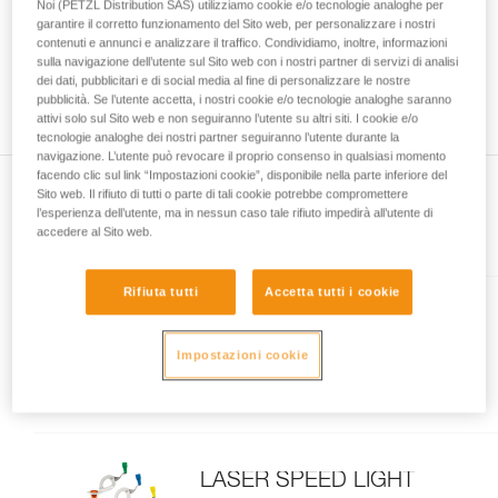
Noi (PETZL Distribution SAS) utilizziamo cookie e/o tecnologie analoghe per
capacità di rifare la manovra, da soli, in piena
garantire il corretto funzionamento del Sito web, per personalizzare i nostri
sicurezza, prima di riprodurla autonomamente.
contenuti e annunci e analizzare il traffico. Condividiamo, inoltre, informazioni
Forniamo esempi di tecniche relative alla vostra
sulla navigazione dell’utente sul Sito web con i nostri partner di servizi di analisi
dei dati, pubblicitari e di social media al fine di personalizzare le nostre
attività. Ne possono esistere altre che non
pubblicità. Se l’utente accetta, i nostri cookie e/o tecnologie analoghe saranno
vengono qui descritte.
attivi solo sul Sito web e non seguiranno l’utente su altri siti. I cookie e/o
tecnologie analoghe dei nostri partner seguiranno l’utente durante la
navigazione. L’utente può revocare il proprio consenso in qualsiasi momento
facendo clic sul link “Impostazioni cookie”, disponibile nella parte inferiore del
Sito web. Il rifiuto di tutti o parte di tali cookie potrebbe compromettere
l’esperienza dell’utente, ma in nessun caso tale rifiuto impedirà all’utente di
accedere al Sito web.
Presente nell'articolo
Rifiuta tutti
Accetta tutti i cookie
LASER
Impostazioni cookie
Chiodo da ghiaccio leggero e
performante
LASER SPEED LIGHT