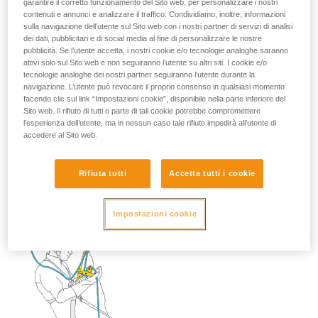
garantire il corretto funzionamento del Sito web, per personalizzare i nostri
contenuti e annunci e analizzare il traffico. Condividiamo, inoltre, informazioni
sulla navigazione dell’utente sul Sito web con i nostri partner di servizi di analisi
dei dati, pubblicitari e di social media al fine di personalizzare le nostre
pubblicità. Se l’utente accetta, i nostri cookie e/o tecnologie analoghe saranno
2. Scendere ancora per trasferire il peso sulla longe.
attivi solo sul Sito web e non seguiranno l’utente su altri siti. I cookie e/o
tecnologie analoghe dei nostri partner seguiranno l’utente durante la
navigazione. L’utente può revocare il proprio consenso in qualsiasi momento
Liberare lo STOP e riposizionarlo sulla corda al di sotto
facendo clic sul link “Impostazioni cookie”, disponibile nella parte inferiore del
del frazionamento.
Sito web. Il rifiuto di tutti o parte di tali cookie potrebbe compromettere
l’esperienza dell’utente, ma in nessun caso tale rifiuto impedirà all’utente di
accedere al Sito web.
Rifiuta tutti
Accetta tutti i cookie
Impostazioni cookie