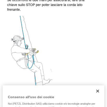
Se occorrono le due mani per assicurarsi, fare una
formazione ed un addestramento specifico.
chiave sullo STOP per poter lasciare la corda lato
Verificate con un professionista la vostra
frenante.
capacità di rifare la manovra, da soli, in piena
sicurezza, prima di riprodurla autonomamente.
Forniamo esempi di tecniche relative alla vostra
attività. Ne possono esistere altre che non
vengono qui descritte.
Consenso all'uso dei cookie
Noi (PETZL Distribution SAS) utilizziamo cookie e/o tecnologie analoghe per