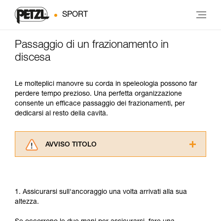
SPORT
Passaggio di un frazionamento in
discesa
Le molteplici manovre su corda in speleologia possono far
perdere tempo prezioso. Una perfetta organizzazione
consente un efficace passaggio dei frazionamenti, per
dedicarsi al resto della cavità.
AVVISO TITOLO
Leggere attentamente le istruzioni tecniche dei
prodotti utilizzati in questo consiglio prima di
consultarlo. Dovete aver compreso le
1. Assicurarsi sull'ancoraggio una volta arrivati alla sua
informazioni dell’istruzione tecnica per poter
altezza.
capire queste ulteriori informazioni.
La padronanza di queste tecniche richiede una