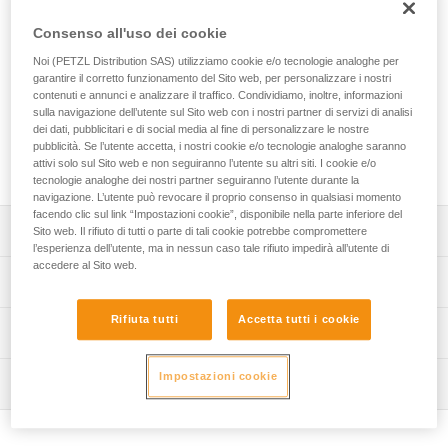
della gamma Petzl, per scoprire la via ferrata! Grazie
all’assorbitore ultracompatto e ai due capi elastici, ci si
Consenso all'uso dei cookie
sposta agevolmente lungo il percorso. Facili da utilizzare, i
Noi (PETZL Distribution SAS) utilizziamo cookie e/o tecnologie analoghe per
moschettoni VERTIGO WIRE-LOCK garantiscono
garantire il corretto funzionamento del Sito web, per personalizzare i nostri
un’eccellente prensilità e dispongono di una grande apertura
contenuti e annunci e analizzare il traffico. Condividiamo, inoltre, informazioni
per un rapido aggancio e sgancio dai cavi. Il cordino è
sulla navigazione dell’utente sul Sito web con i nostri partner di servizi di analisi
dotato di un capo corto per installare un moschettone (non
dei dati, pubblicitari e di social media al fine di personalizzare le nostre
fornito) per riposarsi più facilmente alle barre durante il
pubblicità. Se l’utente accetta, i nostri cookie e/o tecnologie analoghe saranno
attivi solo sul Sito web e non seguiranno l’utente su altri siti. I cookie e/o
percorso.
tecnologie analoghe dei nostri partner seguiranno l’utente durante la
navigazione. L’utente può revocare il proprio consenso in qualsiasi momento
facendo clic sul link “Impostazioni cookie”, disponibile nella parte inferiore del
Descrizione
Sito web. Il rifiuto di tutti o parte di tali cookie potrebbe compromettere
l’esperienza dell’utente, ma in nessun caso tale rifiuto impedirà all’utente di
accedere al Sito web.
Cordino molto leggero e compatto:
Specifiche tecniche
- soltanto 365 g,
- ingombro minimo e spostamenti facilitati, grazie
Rifiuta tutti
Accetta tutti i cookie
Materiali: polietilene ad alta densità, poliestere, alluminio
Informazioni tecniche
all’assorbitore di energia ultracompatto,
Certificazione(i): CE EN 958, UIAA
- grande capacità di allungamento dei capi elastici per
Libretto d'uso
facilitare la progressione e adattarsi a tutte le corporature,
Impostazioni cookie
Lunghezza del cordino: in posizione retratta: 68 cm, in
Ispezione
Scarica il pdf technical-notice-SCORPIO-2
- capo corto per riposarsi facilmente alle barre
posizione estesa: 106 cm, capo corto (senza
(moschettone non fornito).
Dichiarazione di conformità
Procedura di verifica del DPI
moschettone): 22 cm.
Scarica il pdf UE-Declaration-L060AB-L060BB-L060CB-
Scarica il pdf verif EPI-SCORPIO-procedure-IT
Moschettoni ergonomici VERTIGO WIRE-LOCK che