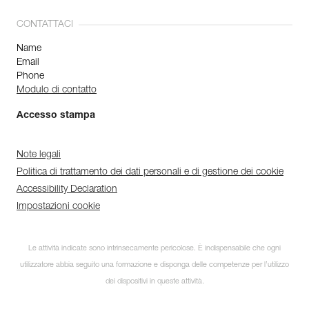
CONTATTACI
Name
Email
Phone
Modulo di contatto
Accesso stampa
Note legali
Politica di trattamento dei dati personali e di gestione dei cookie
Accessibility Declaration
Impostazioni cookie
Le attività indicate sono intrinsecamente pericolose. È indispensabile che ogni
utilizzatore abbia seguito una formazione e disponga delle competenze per l’utilizzo
dei dispositivi in queste attività.