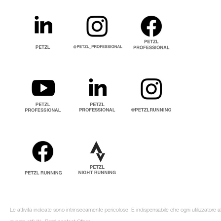
Le attività indicate sono intrinsecamente pericolose. È indispensabile che ogni utilizzatore 