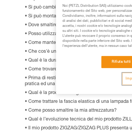
Noi (PETZL Distribution SAS) utilizziamo cooki
Si può cambiare la lampadina di serie della la
funzionamento del Sito web, per personalizzare 
Si può montare una VIZEN su un casco VERTEX p
Condividiamo, inoltre, informazioni sulla navig
di analisi dei dati, pubblicitari e di social med
Dove smaltire l’imballaggio del mio prodotto?
accetta, i nostri cookie e/o tecnologie analog
su altri siti. I cookie e/o tecnologie analoghe
Posso utilizzare la lampada andando in bici?
L’utente può revocare il proprio consenso in 
disponibile nella parte inferiore del Sito web. 
Come mantenere correttamente la mia attrezzatu
l’esperienza dell’utente, ma in nessun caso tal
Che cos'è un DPI?
Qual è la durata della mia attrezzatura Petzl?
Rifiuta tutti
Come trovare i rivenditori Petzl nel mondo?
Prima di restituire un prodotto difettoso a Petzl,
Imp
pratica ed una data di reso?
Qual è la procedura di garanzia Petzl?
Come trattare la fascia elastica di una lampada f
Come posso smaltire la mia attrezzatura?
Qual è l’evoluzione tecnica del mio prodotto Z
Il mio prodotto ZIGZAG/ZIGZAG PLUS presenta un