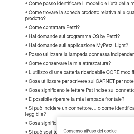
Come posso identificare il modello e l’età della 
Come trovare la scheda prodotto relativa alle qual
prodotto?
Come contattare Petzl?
Hai domande sul programma OS by Petzl?
Hai domande sull'applicazione MyPetzl Light?
Posso utilizzare la lampada connessa indipende
Come conservare la mia attrezzatura?
L'utilizzo di una batteria ricaricabile CORE modif
Cosa utilizzare per scrivere sul CARNET per note
Cosa significano le lettere Pat incise sui connett
È possibile riparare la mia lampada frontale?
Si può incidere un connettore… o come identificar
leggibile?
Cosa significa WLL?
Consenso all'uso dei cookie
Si può sostituire un led su una frontale?