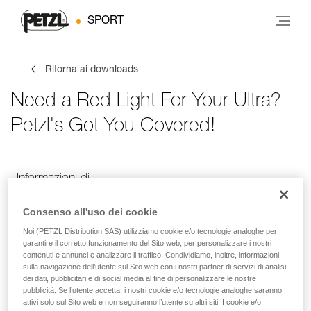
SPORT
Ritorna ai downloads
Need a Red Light For Your Ultra?
Petzl's Got You Covered!
Informazioni di
Le tue attività
Lingua
contatto
Consenso all'uso dei cookie
Noi (PETZL Distribution SAS) utilizziamo cookie e/o tecnologie analoghe per
garantire il corretto funzionamento del Sito web, per personalizzare i nostri
Informazioni di contatto
contenuti e annunci e analizzare il traffico. Condividiamo, inoltre, informazioni
sulla navigazione dell’utente sul Sito web con i nostri partner di servizi di analisi
dei dati, pubblicitari e di social media al fine di personalizzare le nostre
Inserisci i tuoi dati di contatto
pubblicità. Se l’utente accetta, i nostri cookie e/o tecnologie analoghe saranno
attivi solo sul Sito web e non seguiranno l’utente su altri siti. I cookie e/o