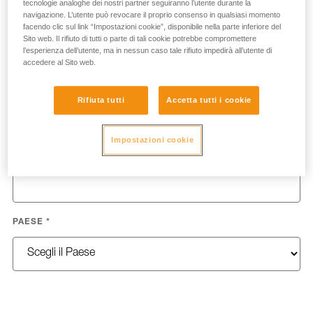
tecnologie analoghe dei nostri partner seguiranno l’utente durante la
NOME
*
navigazione. L’utente può revocare il proprio consenso in qualsiasi momento
facendo clic sul link “Impostazioni cookie”, disponibile nella parte inferiore del
Sito web. Il rifiuto di tutti o parte di tali cookie potrebbe compromettere
l’esperienza dell’utente, ma in nessun caso tale rifiuto impedirà all’utente di
accedere al Sito web.
COGNOME
*
Rifiuta tutti
Accetta tutti i cookie
Impostazioni cookie
EMAIL
*
PAESE
*