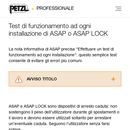
PROFESSIONALE
Test di funzionamento ad ogni
installazione di ASAP o ASAP LOCK
La nota informativa di ASAP precisa "Effettuare un test di
funzionamento ad ogni installazione": questo semplice test
consente di evitare gli errori più comuni.
AVVISO TITOLO
Leggere attentamente le istruzioni tecniche dei
prodotti utilizzati in questo consiglio prima di
consultarlo. Dovete aver compreso le
ASAP e ASAP LOCK sono dispositivi di arresto caduta: non
informazioni dell’istruzione tecnica per poter
sostengono il peso dell’utilizzatore durante gli spostamenti o
capire queste ulteriori informazioni.
il lavoro e devono essere utilizzati soltanto per arrestare
La padronanza di queste tecniche richiede una
un’eventuale caduta. Seguono l’utilizzatore senza farsi
formazione ed un addestramento specifico.