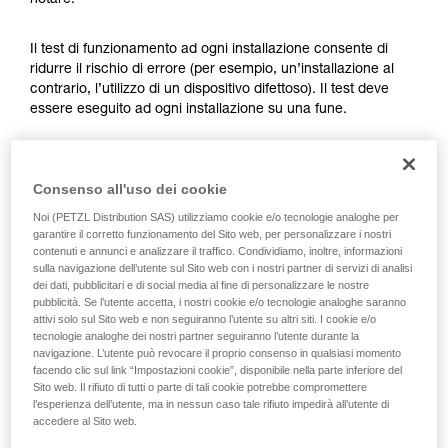
notare.
Verificate con un professionista la vostra
capacità di rifare la manovra, da soli, in piena
sicurezza, prima di riprodurla autonomamente.
Il test di funzionamento ad ogni installazione consente di
Forniamo esempi di tecniche relative alla vostra
ridurre il rischio di errore (per esempio, un’installazione al
attività. Ne possono esistere altre che non
contrario, l’utilizzo di un dispositivo difettoso). Il test deve
vengono qui descritte.
essere eseguito ad ogni installazione su una fune.
Per l’ASAP LOCK, verificare che la funzione LOCK non sia
attivata prima di fare il test.
Consenso all'uso dei cookie
Noi (PETZL Distribution SAS) utilizziamo cookie e/o tecnologie analoghe per
Una volta posizionato sulla fune l’ASAP o ASAP LOCK, far
garantire il corretto funzionamento del Sito web, per personalizzare i nostri
scorrere rapidamente il dispositivo verso il basso. Un
contenuti e annunci e analizzare il traffico. Condividiamo, inoltre, informazioni
sulla navigazione dell’utente sul Sito web con i nostri partner di servizi di analisi
movimento rapido della mano consente di raggiungere
dei dati, pubblicitari e di social media al fine di personalizzare le nostre
facilmente la velocità di 2 m/s, il dispositivo deve bloccare.
pubblicità. Se l’utente accetta, i nostri cookie e/o tecnologie analoghe saranno
Se non blocca, controllare l’installazione o ispezionare lo
attivi solo sul Sito web e non seguiranno l’utente su altri siti. I cookie e/o
stato del dispositivo.
tecnologie analoghe dei nostri partner seguiranno l’utente durante la
navigazione. L’utente può revocare il proprio consenso in qualsiasi momento
facendo clic sul link “Impostazioni cookie”, disponibile nella parte inferiore del
Sito web. Il rifiuto di tutti o parte di tali cookie potrebbe compromettere
l’esperienza dell’utente, ma in nessun caso tale rifiuto impedirà all’utente di
accedere al Sito web.