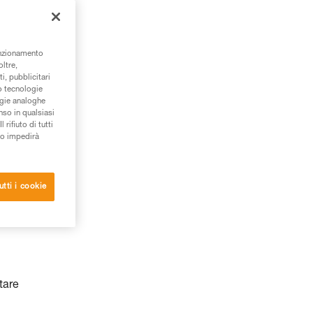
unzionamento
oltre,
i, pubblicitari
/o tecnologie
ogie analoghe
nso in qualsiasi
rifiuto di tutti
to impedirà
utti i cookie
tare