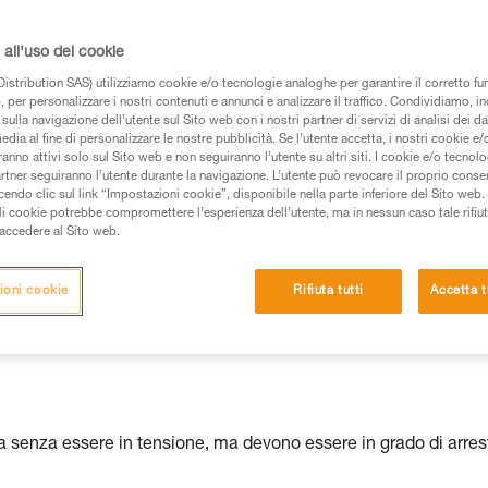
all'uso dei cookie
istribution SAS) utilizziamo cookie e/o tecnologie analoghe per garantire il corretto f
 dei prodotti utilizzati in questo consiglio prima di
 per personalizzare i nostri contenuti e annunci e analizzare il traffico. Condividiamo, in
azioni dell’istruzione tecnica per poter capire queste
sulla navigazione dell’utente sul Sito web con i nostri partner di servizi di analisi dei dat
edia al fine di personalizzare le nostre pubblicità. Se l’utente accetta, i nostri cookie e
anno attivi solo sul Sito web e non seguiranno l’utente su altri siti. I cookie e/o tecnol
de una formazione ed un addestramento specifico.
artner seguiranno l’utente durante la navigazione. L’utente può revocare il proprio conse
do clic sul link “Impostazioni cookie”, disponibile nella parte inferiore del Sito web. Il 
pacità di rifare la manovra, da soli, in piena sicurezza,
ali cookie potrebbe compromettere l’esperienza dell’utente, ma in nessun caso tale rifiu
i accedere al Sito web.
vostra attività. Ne possono esistere altre che non
ioni cookie
Rifiuta tutti
Accetta t
ata senza essere in tensione, ma devono essere in grado di arres