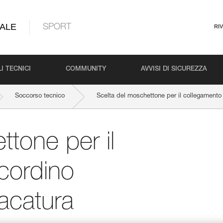
ALE
SPORT
RI
I TECNICI
COMMUNITY
AVVISI DI SICUREZZA
Soccorso tecnico
Scelta del moschettone per il collegamento 
ttone per il
cordino
racatura