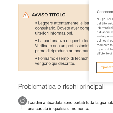
Consenso 
AVVISO TITOLO
Noi (PETZL D
Leggere attentamente le istruzioni tecniche
del Sito web,
consultarlo. Dovete aver compreso le inform
informazioni 
e di social m
ulteriori informazioni.
analoghe sar
La padronanza di queste tecniche richie
dei nostri p
momento facen
Verificate con un professionista la vostra ca
o parte di t
prima di riprodurla autonomamente.
all’utente d
Forniamo esempi di tecniche relative alla 
vengono qui descritte.
Impostaz
Problematica e rischi principali
I cordini anticaduta sono portati tutta la giorn
una caduta in qualsiasi momento.