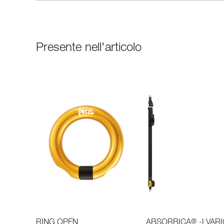
Presente nell'articolo
®
RING OPEN
ABSORBICA
-I VAR