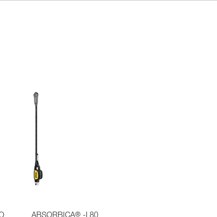
®
IO
ABSORBICA
-I 80