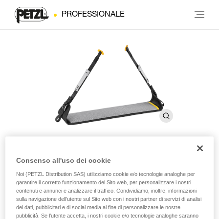
PROFESSIONALE
Consenso all'uso dei cookie
Custodia per sedile LITEPOD
Noi (PETZL Distribution SAS) utilizziamo cookie e/o tecnologie analoghe per
garantire il corretto funzionamento del Sito web, per personalizzare i nostri
contenuti e annunci e analizzare il traffico. Condividiamo, inoltre, informazioni
Custodia di ricambio per sedile LITEPOD
sulla navigazione dell’utente sul Sito web con i nostri partner di servizi di analisi
dei dati, pubblicitari e di social media al fine di personalizzare le nostre
Custodia di ricambio per sedile LITEPOD.
pubblicità. Se l’utente accetta, i nostri cookie e/o tecnologie analoghe saranno