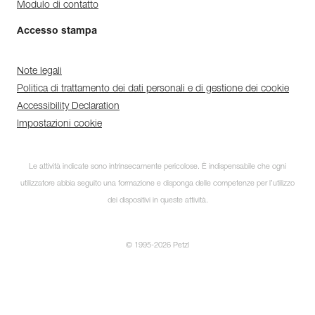
Modulo di contatto
Accesso stampa
Note legali
Politica di trattamento dei dati personali e di gestione dei cookie
Accessibility Declaration
Impostazioni cookie
Le attività indicate sono intrinsecamente pericolose. È indispensabile che ogni
utilizzatore abbia seguito una formazione e disponga delle competenze per l’utilizzo
dei dispositivi in queste attività.
© 1995-2026 Petzl