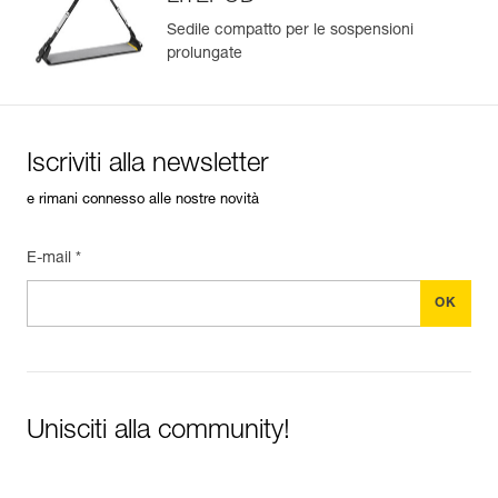
Sedile compatto per le sospensioni
prolungate
Gestisci e controlla facilmente i tuoi DPI
Aggiungi un prodotto Petzl semplicemente scansionando il
suo datamatrix: tutte le informazioni sul prodotto saranno
compilate automaticamente.
Iscriviti alla newsletter
Importa ed esporta facilmente i dati dei tuoi DPI esistenti.
e rimani connesso alle nostre novità
Visualizza lo storico di un prodotto dalla sua data di
produzione.
E-mail *
Per saperne di più
Unisciti alla community!