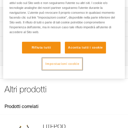
attivi solo sul Sito web e non seguiranno l’utente su altri siti. I cookie e/o
tecnologie analoghe dei nostri partner seguiranno l’utente durante la
navigazione. L’utente può revocare il proprio consenso in qualsiasi momento
Descrizione
facendo clic sul link “Impostazioni cookie”, disponibile nella parte inferiore del
Sito web. Il rifiuto di tutti o parte di tali cookie potrebbe compromettere
Custodia di ricambio per sedile LITEPOD.
l’esperienza dell’utente, ma in nessun caso tale rifiuto impedirà all’utente di
Specifiche tecniche
accedere al Sito web.
Peso: 310 g
Informazioni tecniche
Rifiuta tutti
Accetta tutti i cookie
Dettagli codice
Libretto d'uso
Ispezione
Scarica il pdf technical-notice-PODIUM_LITEPOD-2
Codice : S071DA00
Impostazioni cookie
Colore(i) : nero, giallo
FAQ
Garanzia : 3 anni
FAQ
Confezione : 1
See all technical content
Altri prodotti
Prodotti correlati
LITEPOD