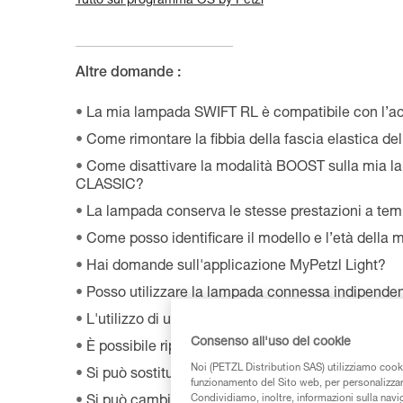
Tutto sul programma OS by Petzl
Altre domande :
La mia lampada SWIFT RL è compatibile con l’a
Come rimontare la fibbia della fascia elastica d
Come disattivare la modalità BOOST sulla mia 
CLASSIC?
La lampada conserva le stesse prestazioni a te
Come posso identificare il modello e l’età della 
Hai domande sull'applicazione MyPetzl Light?
Posso utilizzare la lampada connessa indipende
L'utilizzo di una batteria ricaricabile CORE modif
Consenso all'uso dei cookie
È possibile riparare la mia lampada frontale?
Noi (PETZL Distribution SAS) utilizziamo cooki
Si può sostituire un led su una frontale?
funzionamento del Sito web, per personalizzare 
Condividiamo, inoltre, informazioni sulla navig
Si può cambiare la lampadina di serie della la