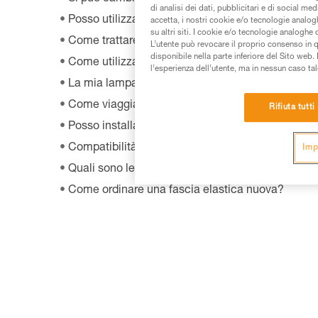
di analisi dei dati, pubblicitari e di social med
Posso utilizzare la lampada andando in bici?
accetta, i nostri cookie e/o tecnologie analog
su altri siti. I cookie e/o tecnologie analoghe
Come trattare la fascia elastica di una lampada f
L’utente può revocare il proprio consenso in 
disponibile nella parte inferiore del Sito web. 
Come utilizzare la lampada nella nebbia?
l’esperienza dell’utente, ma in nessun caso tal
La mia lampada frontale non illumina più o non i
Come viaggiare in aereo con una lampada fronta
Rifiuta tutti
Posso installare una lampada frontale sulla mia b
Compatibilità delle lampade con HELMET ADAP
Imp
Quali sono le batterie ricaricabili compatibili co
Come ordinare una fascia elastica nuova?