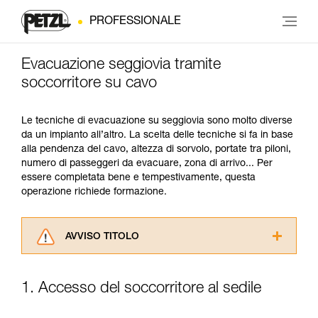
PROFESSIONALE
Evacuazione seggiovia tramite
soccorritore su cavo
Le tecniche di evacuazione su seggiovia sono molto diverse
da un impianto all’altro. La scelta delle tecniche si fa in base
alla pendenza del cavo, altezza di sorvolo, portate tra piloni,
numero di passeggeri da evacuare, zona di arrivo... Per
essere completata bene e tempestivamente, questa
operazione richiede formazione.
AVVISO TITOLO
Leggere attentamente le istruzioni tecniche dei
prodotti utilizzati in questo consiglio prima di
1. Accesso del soccorritore al sedile
consultarlo. Dovete aver compreso le
informazioni dell’istruzione tecnica per poter