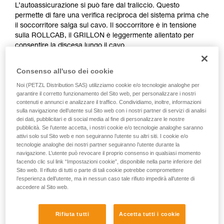
capire queste ulteriori informazioni.
L’autoassicurazione si può fare dal traliccio. Questo
La padronanza di queste tecniche richiede una
permette di fare una verifica reciproca del sistema prima che
formazione ed un addestramento specifico.
il soccorritore salga sul cavo. Il soccorritore è in tensione
Verificate con un professionista la vostra
sulla ROLLCAB, il GRILLON è leggermente allentato per
capacità di rifare la manovra, da soli, in piena
consentire la discesa lungo il cavo.
sicurezza, prima di riprodurla autonomamente.
Forniamo esempi di tecniche relative alla vostra
Consenso all'uso dei cookie
attività. Ne possono esistere altre che non
vengono qui descritte.
Noi (PETZL Distribution SAS) utilizziamo cookie e/o tecnologie analoghe per
garantire il corretto funzionamento del Sito web, per personalizzare i nostri
contenuti e annunci e analizzare il traffico. Condividiamo, inoltre, informazioni
sulla navigazione dell’utente sul Sito web con i nostri partner di servizi di analisi
dei dati, pubblicitari e di social media al fine di personalizzare le nostre
pubblicità. Se l’utente accetta, i nostri cookie e/o tecnologie analoghe saranno
attivi solo sul Sito web e non seguiranno l’utente su altri siti. I cookie e/o
tecnologie analoghe dei nostri partner seguiranno l’utente durante la
navigazione. L’utente può revocare il proprio consenso in qualsiasi momento
facendo clic sul link “Impostazioni cookie”, disponibile nella parte inferiore del
Sito web. Il rifiuto di tutti o parte di tali cookie potrebbe compromettere
l’esperienza dell’utente, ma in nessun caso tale rifiuto impedirà all’utente di
accedere al Sito web.
Rifiuta tutti
Accetta tutti i cookie