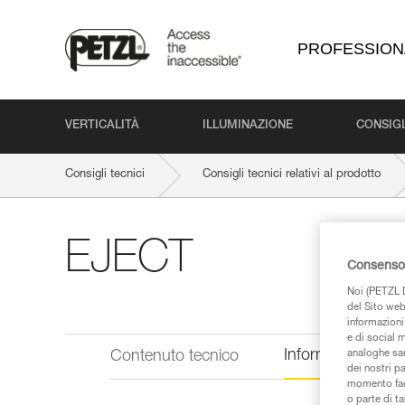
PROFESSION
VERTICALITÀ
ILLUMINAZIONE
CONSIGL
Consigli tecnici
Consigli tecnici relativi al prodotto
EJECT
Consenso 
Noi (PETZL D
del Sito web,
informazioni 
e di social m
Informazioni tecn
Contenuto tecnico
analoghe sar
dei nostri p
momento facen
o parte di t