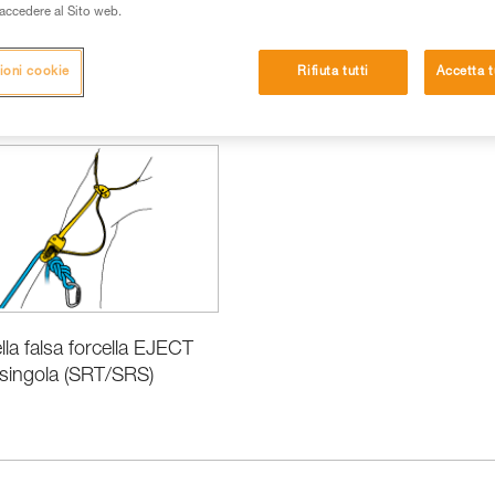
i accedere al Sito web.
ioni cookie
Rifiuta tutti
Accetta t
ella falsa forcella EJECT
singola (SRT/SRS)