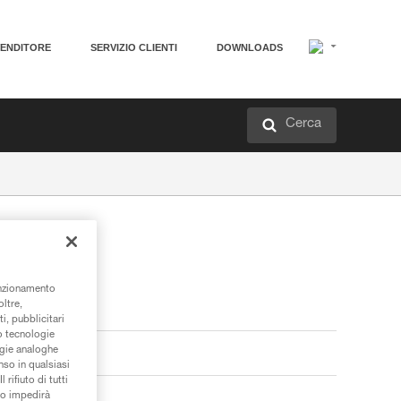
VENDITORE
SERVIZIO CLIENTI
DOWNLOADS
Cerca
unzionamento
oltre,
i, pubblicitari
/o tecnologie
ogie analoghe
nso in qualsiasi
rifiuto di tutti
to impedirà