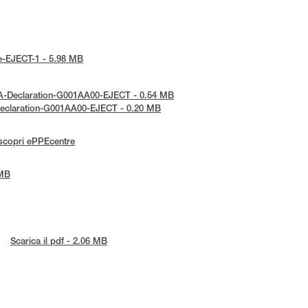
ice-EJECT-1 - 5.98 MB
KCA-Declaration-G001AA00-EJECT - 0.54 MB
-Declaration-G001AA00-EJECT - 0.20 MB
scopri ePPEcentre
 MB
Scarica il pdf - 2.06 MB