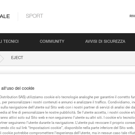
ALE
SPORT
RI
I TECNICI
COMMUNITY
AVVISI DI SICUREZZA
EJECT
all'uso dei cookie
istribution SAS) utilizziamo cookie e/o tecnologie analoghe per garantire il corretto f
 per personalizzare i nostri contenuti e annunci e analizzare il traffico. Condividiamo, in
sulla navigazione dell’utente sul Sito web con i nostri partner di servizi di analisi dei dat
edia al fine di personalizzare le nostre pubblicità. Se l’utente accetta, i nostri cookie e
iche
anno attivi solo sul Sito web e non seguiranno l’utente su altri siti. I cookie e/o tecnol
artner seguiranno l’utente durante la navigazione. L’utente può revocare il proprio conse
do clic sul link “Impostazioni cookie”, disponibile nella parte inferiore del Sito web. Il 
ali cookie potrebbe compromettere l’esperienza dell’utente, ma in nessun caso tale rifiu