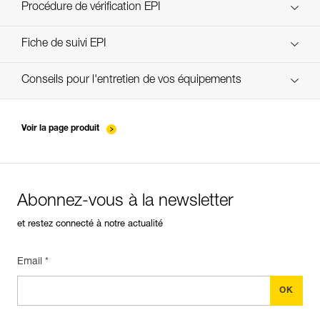
découvrez ePPEcentre
Procédure de vérification EPI
verif EPI-EJECT-procedure-FR
Fiche de suivi EPI
verif-EPI-EJECT-suivi-FR
Conseils pour l'entretien de vos équipements
entretien-longes-sangles-absorbeurs-FR
Voir la page produit
Abonnez-vous à la newsletter
et restez connecté à notre actualité
Email *