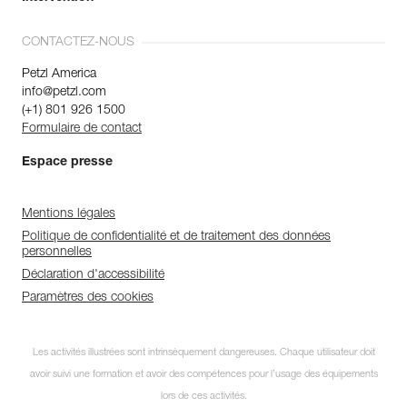
CONTACTEZ-NOUS
Petzl America
info@petzl.com
(+1) 801 926 1500
Formulaire de contact
Espace presse
Mentions légales
Politique de confidentialité et de traitement des données
personnelles
Déclaration d'accessibilité
Paramètres des cookies
Les activités illustrées sont intrinsèquement dangereuses. Chaque utilisateur doit
avoir suivi une formation et avoir des compétences pour l’usage des équipements
lors de ces activités.