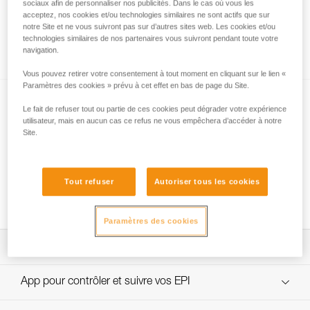
sociaux afin de personnaliser nos publicités. Dans le cas où vous les
acceptez, nos cookies et/ou technologies similaires ne sont actifs que sur
notre Site et ne vous suivront pas sur d’autres sites web. Les cookies et/ou
technologies similaires de nos partenaires vous suivront pendant toute votre
Comment s’assurer du bon serrage des vis
navigation.
Vous pouvez retirer votre consentement à tout moment en cliquant sur le lien «
Paramètres des cookies » prévu à cet effet en bas de page du Site.
Le fait de refuser tout ou partie de ces cookies peut dégrader votre expérience
utilisateur, mais en aucun cas ce refus ne vous empêchera d’accéder à notre
Site.
Utilisation de la fausse fourche EJECT sur
Tout refuser
Autoriser tous les cookies
corde en simple (SRT/SRS)
Paramètres des cookies
Télécharger la notice technique (PDF)
Technical Notice
App pour contrôler et suivre vos EPI