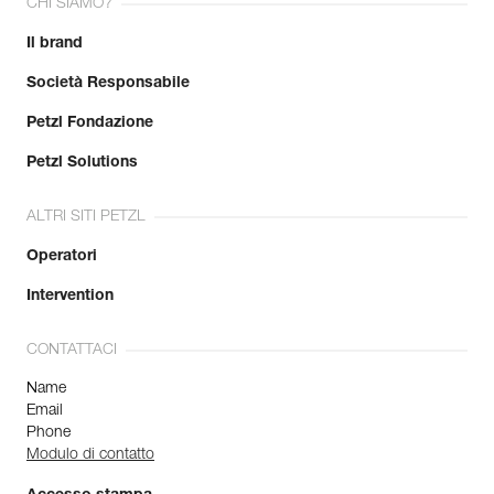
CHI SIAMO?
Il brand
Per saperne di più
Società Responsabile
Petzl Fondazione
Petzl Solutions
ALTRI SITI PETZL
Operatori
Intervention
CONTATTACI
Name
Email
Phone
Modulo di contatto