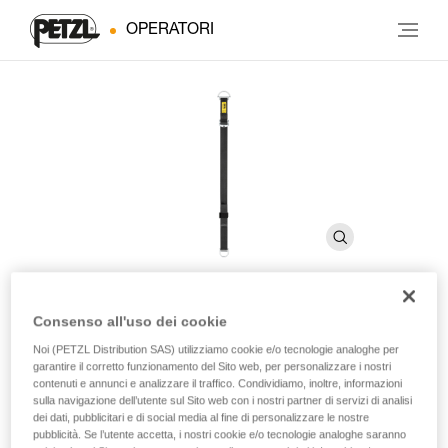
OPERATORI
Consenso all'uso dei cookie
CONNEXION VARIO
Noi (PETZL Distribution SAS) utilizziamo cookie e/o tecnologie analoghe per
garantire il corretto funzionamento del Sito web, per personalizzare i nostri
contenuti e annunci e analizzare il traffico. Condividiamo, inoltre, informazioni
Fettuccia d’ancoraggio regolabile
sulla navigazione dell’utente sul Sito web con i nostri partner di servizi di analisi
dei dati, pubblicitari e di social media al fine di personalizzare le nostre
CONNEXION VARIO è una fettuccia di ancoraggio robusta e
pubblicità. Se l’utente accetta, i nostri cookie e/o tecnologie analoghe saranno