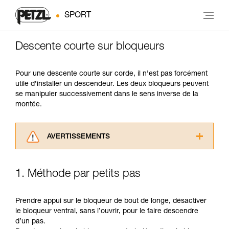
SPORT
Descente courte sur bloqueurs
Pour une descente courte sur corde, il n’est pas forcément
utile d’installer un descendeur. Les deux bloqueurs peuvent
se manipuler successivement dans le sens inverse de la
montée.
AVERTISSEMENTS
Lisez attentivement les notices techniques des
produits utilisés dans ce conseil avant de le
1. Méthode par petits pas
consulter. Vous devez avoir compris les
informations de la notice technique pour
pouvoir comprendre ce complément
Prendre appui sur le bloqueur de bout de longe, désactiver
d’informations.
le bloqueur ventral, sans l’ouvrir, pour le faire descendre
Maîtriser ces techniques nécessite une
d’un pas.
formation et un entraînement spécifique. Validez