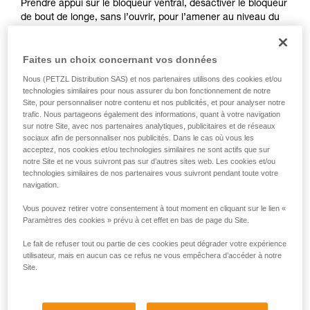
Prendre appui sur le bloqueur ventral, désactiver le bloqueur
avec un professionnel votre capacité à refaire
de bout de longe, sans l’ouvrir, pour l’amener au niveau du
la manipulation, seul, en toute sécurité, avant
bloqueur ventral.
de la reproduire en autonomie.
Nous donnons des exemples de techniques
Faites un choix concernant vos données
liées à votre activité. Il peut en exister d’autres
Nous (PETZL Distribution SAS) et nos partenaires utilisons des cookies et/ou
que nous ne décrivons pas ici.
technologies similaires pour nous assurer du bon fonctionnement de notre
Site, pour personnaliser notre contenu et nos publicités, et pour analyser notre
trafic. Nous partageons également des informations, quant à votre navigation
sur notre Site, avec nos partenaires analytiques, publicitaires et de réseaux
sociaux afin de personnaliser nos publicités. Dans le cas où vous les
acceptez, nos cookies et/ou technologies similaires ne sont actifs que sur
notre Site et ne vous suivront pas sur d’autres sites web. Les cookies et/ou
technologies similaires de nos partenaires vous suivront pendant toute votre
navigation.
2. Gestuelle pour la désactivation des
Vous pouvez retirer votre consentement à tout moment en cliquant sur le lien «
bloqueurs
Paramètres des cookies » prévu à cet effet en bas de page du Site.
Le fait de refuser tout ou partie de ces cookies peut dégrader votre expérience
utilisateur, mais en aucun cas ce refus ne vous empêchera d’accéder à notre
Il est important de ne pas ouvrir complètement le taquet de
Site.
vos bloqueurs.
La gâchette peut être désactivée en appuyant par le dessus.