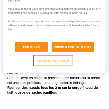
navigation.
Vous pouvez retirer votre consentement à tout moment en cliquant sur le lien «
Paramètres des cookies » prévu à cet effet en bas de page du Site.
Le fait de refuser tout ou partie de ces cookies peut dégrader votre expérience
utilisateur, mais en aucun cas ce refus ne vous empêchera d’accéder à notre
Site.
Des nœuds pour faciliter le freinage
Tout refuser
Autoriser tous les cookies
Le cisaillement de la lèvre de la crevasse par la corde est
Paramètres des cookies
important pour le freinage de la chute.
Arrêter une chute sur une lèvre en glace vive est très
difficile.
Sur une lèvre en neige, la présence des nœuds sur la corde
est une aide précieuse pour augmenter le freinage.
Réaliser des nœuds tous les 2 m sur la corde (nœud de
huit, queue de vache, papillon…).