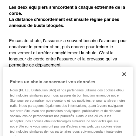
pouvoir comprendre ce complément
Les deux équipiers s’encordent à chaque extrémité de la
d’informations.
corde.
Maîtriser ces techniques nécessite une
La distance d’encordement est ensuite réglée par des
formation et un entraînement spécifique. Validez
anneaux de buste bloqués.
avec un professionnel votre capacité à refaire
la manipulation, seul, en toute sécurité, avant
En cas de chute, l’assureur a souvent besoin d’avancer pour
de la reproduire en autonomie.
encaisser le premier choc, puis encore pour freiner le
Nous donnons des exemples de techniques
mouvement et arrêter complètement la chute. C’est la
liées à votre activité. Il peut en exister d’autres
longueur de corde entre l’assureur et la crevasse qui va
que nous ne décrivons pas ici.
permettre ce déplacement.
La longueur d’encordement permet non seulement d’avoir
un seul équipier exposé sur la crevasse, mais aussi d’avoir
Faites un choix concernant vos données
assez de place pour la manœuvre d’arrêt de chute.
Nous (PETZL Distribution SAS) et nos partenaires utilisons des cookies et/ou
technologies similaires pour nous assurer du bon fonctionnement de notre
Chaque équipier doit conserver une réserve de corde
Site, pour personnaliser notre contenu et nos publicités, et pour analyser notre
suffisante pour la réalisation d’un mouflage.
trafic. Nous partageons également des informations, quant à votre navigation
sur notre Site, avec nos partenaires analytiques, publicitaires et de réseaux
sociaux afin de personnaliser nos publicités. Dans le cas où vous les
acceptez, nos cookies et/ou technologies similaires ne sont actifs que sur
notre Site et ne vous suivront pas sur d’autres sites web. Les cookies et/ou
technologies similaires de nos partenaires vous suivront pendant toute votre