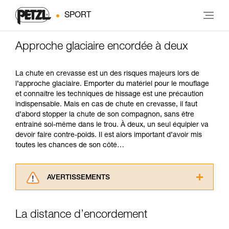
SPORT
Approche glaciaire encordée à deux
La chute en crevasse est un des risques majeurs lors de
l’approche glaciaire. Emporter du matériel pour le mouflage
et connaître les techniques de hissage est une précaution
indispensable. Mais en cas de chute en crevasse, il faut
d’abord stopper la chute de son compagnon, sans être
entraîné soi-même dans le trou. À deux, un seul équipier va
devoir faire contre-poids. Il est alors important d’avoir mis
toutes les chances de son côté…
AVERTISSEMENTS
Lisez attentivement les notices techniques des
produits utilisés dans ce conseil avant de le
La distance d’encordement
consulter. Vous devez avoir compris les
informations de la notice technique pour