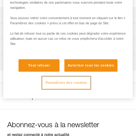
technologies similaires de nos partenaires vous suivront pendant toute votre
navigation.
Descriptif
Vous pouvez retirer votre consentement à tout moment en cliquant sur le lien «
Paramètres des cookies » prévu à cet effet en bas de page du Site.
Compact et léger.
Spécifications techniques
Le fait de refuser tout ou partie de ces cookies peut dégrader votre expérience
Mini-poignée métallique pivotante facilitant la tenue.
utilisateur, mais en aucun cas ce refus ne vous empêchera d’accéder à notre
Poids: 208 g
Site.
Informations techniques
Diamètre: 8 mm
FAQ
Inspection
Spécifications référence(s)
FAQ
Tout refuser
Autoriser tous les cookies
Référence : P08
Voir tous les contenus techniques
Garantie : 3 ans
Paramètres des cookies
Conditionnement : 1
Autres produits
Abonnez-vous à la newsletter
et restez connecté à notre actualité