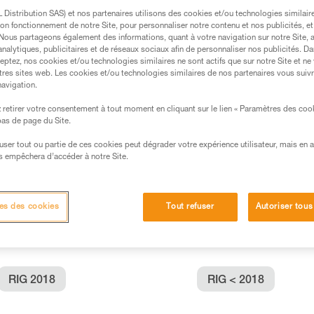
Distribution SAS) et nos partenaires utilisons des cookies et/ou technologies similai
on fonctionnement de notre Site, pour personnaliser notre contenu et nos publicités, et
s des produits utilisés dans ce conseil avant de le
. Nous partageons également des informations, quant à votre navigation sur notre Site, 
formations de la notice technique pour pouvoir
analytiques, publicitaires et de réseaux sociaux afin de personnaliser nos publicités. Da
.
eptez, nos cookies et/ou technologies similaires ne sont actifs que sur notre Site et ne
tres sites web. Les cookies et/ou technologies similaires de nos partenaires vous suiv
ormation et un entraînement spécifique. Validez avec
navigation.
 manipulation, seul, en toute sécurité, avant de la
retirer votre consentement à tout moment en cliquant sur le lien « Paramètres des coo
 bas de page du Site.
iées à votre activité. Il peut en exister d’autres que
efuser tout ou partie de ces cookies peut dégrader votre expérience utilisateur, mais en 
s empêchera d’accéder à notre Site.
es des cookies
Tout refuser
Autoriser tous
:
RIG 2018
RIG < 2018