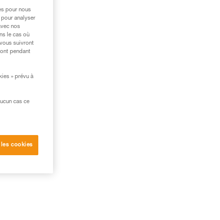
res pour nous
 pour analyser
avec nos
ns le cas où
 vous suivront
ront pendant
kies » prévu à
aucun cas ce
 les cookies