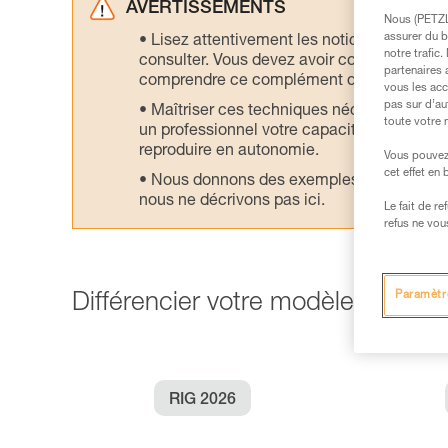
AVERTISSEMENTS
Nous (PETZL 
assurer du b
Lisez attentivement les notices technique
notre trafic
consulter. Vous devez avoir compris les in
partenaires 
comprendre ce complément d’informations
vous les acc
pas sur d’au
Maîtriser ces techniques nécessite une f
toute votre 
un professionnel votre capacité à refaire la
reproduire en autonomie.
Vous pouvez 
cet effet en
Nous donnons des exemples de techniques l
nous ne décrivons pas ici.
Le fait de r
refus ne vou
Paramètr
Différencier votre modèle de RIG 
RIG 2026