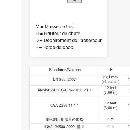
M = Masse de test
H = Hauteur de chute
D = Déchirement de l’absorbeur
F = Force de choc
Standards/Normes
H
2 x Lmax
EN 355: 2002
1
(cf. notice)
12 feet
ANSI/ASSP Z359.13-2013 12 FT
1
(3,66 m)
12 feet
CSA Z259.11-17
1
(3,66 m)
4 m
1
墜落制止用器具の規格
4 m
1
GB/T 24538-2009: 型 II