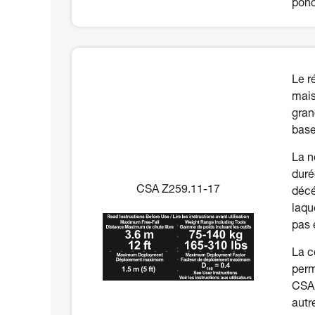
ponc
Le r
mais
gran
base
La n
duré
CSA Z259.11-17
décé
laqu
pas 
La c
perm
CSA 
autr