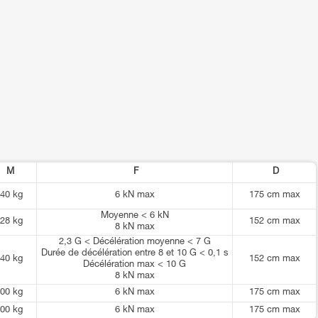
M
F
D
40 kg
6 kN max
175 cm max
Moyenne < 6 kN
28 kg
152 cm max
8 kN max
2,3 G < Décélération moyenne < 7 G
Durée de décélération entre 8 et 10 G < 0,1 s
40 kg
152 cm max
Décélération max < 10 G
8 kN max
00 kg
6 kN max
175 cm max
00 kg
6 kN max
175 cm max