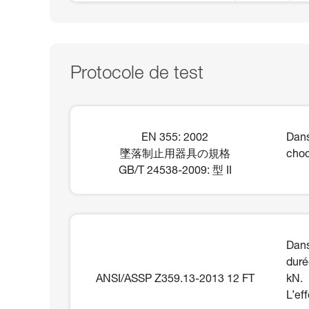
Protocole de test
EN 355: 2002
Dans
墜落制止用器具の規格
choc
GB/T 24538-2009: 型 II
Dans
duré
ANSI/ASSP Z359.13-2013 12 FT
kN.
L’ef