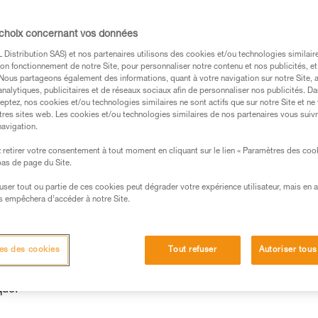
 choix concernant vos données
Distribution SAS) et nos partenaires utilisons des cookies et/ou technologies similai
on fonctionnement de notre Site, pour personnaliser notre contenu et nos publicités, et
s des produits utilisés dans ce conseil avant de le
. Nous partageons également des informations, quant à votre navigation sur notre Site, 
formations de la notice technique pour pouvoir
analytiques, publicitaires et de réseaux sociaux afin de personnaliser nos publicités. Da
.
eptez, nos cookies et/ou technologies similaires ne sont actifs que sur notre Site et ne
tres sites web. Les cookies et/ou technologies similaires de nos partenaires vous suiv
ormation et un entraînement spécifique. Validez avec
navigation.
 manipulation, seul, en toute sécurité, avant de la
retirer votre consentement à tout moment en cliquant sur le lien « Paramètres des coo
 bas de page du Site.
iées à votre activité. Il peut en exister d’autres que
efuser tout ou partie de ces cookies peut dégrader votre expérience utilisateur, mais en 
s empêchera d’accéder à notre Site.
es des cookies
Tout refuser
Autoriser tous
BICA 2024 (référence commerciale comportant un B au sixièm
kg max, et pour les hauteurs de chute maximales propres à chaq
que.