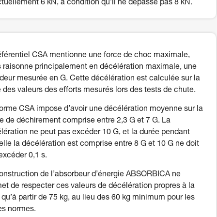
tuellement 6 kN, à condition qu’il ne dépasse pas 8 kN.
éférentiel CSA mentionne une force de choc maximale,
 raisonne principalement en décélération maximale, une
deur mesurée en G. Cette décélération est calculée sur la
 des valeurs des efforts mesurés lors des tests de chute.
orme CSA impose d’avoir une décélération moyenne sur la
e de déchirement comprise entre 2,3 G et 7 G. La
lération ne peut pas excéder 10 G, et la durée pendant
elle la décélération est comprise entre 8 G et 10 G ne doit
excéder 0,1 s.
onstruction de l’absorbeur d’énergie ABSORBICA ne
et de respecter ces valeurs de décélération propres à la
qu’à partir de 75 kg, au lieu des 60 kg minimum pour les
es normes.