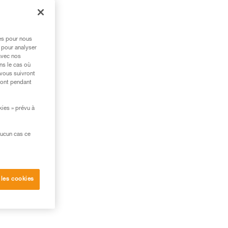
res pour nous
 pour analyser
avec nos
ns le cas où
 vous suivront
ront pendant
kies » prévu à
aucun cas ce
 les cookies
e
ue