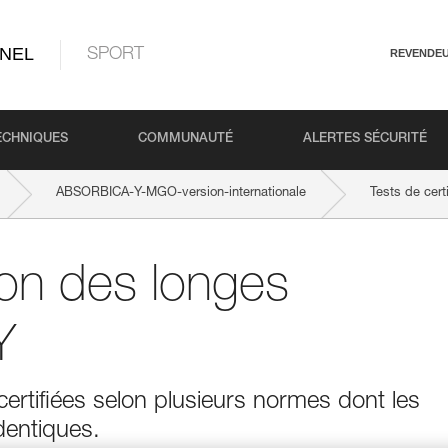
NEL
SPORT
REVENDE
ECHNIQUES
COMMUNAUTÉ
ALERTES SÉCURITÉ
ABSORBICA-Y-MGO-version-internationale
Tests de cer
tion des longes
Y
rtifiées selon plusieurs normes dont les
dentiques.