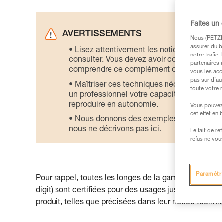
Faites un
AVERTISSEMENTS
Nous (PETZL 
assurer du b
Lisez attentivement les notices technique
notre trafic
consulter. Vous devez avoir compris les in
partenaires 
comprendre ce complément d’informations
vous les acc
pas sur d’au
Maîtriser ces techniques nécessite une f
toute votre 
un professionnel votre capacité à refaire la
reproduire en autonomie.
Vous pouvez 
cet effet en
Nous donnons des exemples de techniques l
nous ne décrivons pas ici.
Le fait de r
refus ne vou
Paramètr
Pour rappel, toutes les longes de la gamme ABSOR
digit) sont certifiées pour des usages jusqu’à 140 
produit, telles que précisées dans leur notice techni