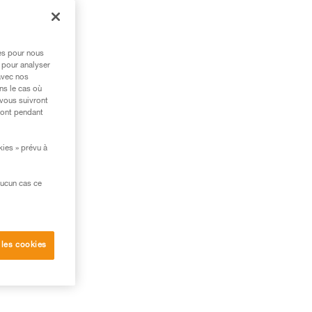
res pour nous
 pour analyser
avec nos
ns le cas où
 vous suivront
ront pendant
kies » prévu à
aucun cas ce
 sur
 les cookies
age.