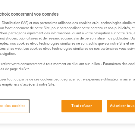
 choix concernant vos données
Distribution SAS) et nos partenaires utilisons des cookies et/ou technologies similai
on fonctionnement de notre Site, pour personnaliser notre contenu et nos publicités, et
s des produits utilisés dans ce conseil avant de le
. Nous partageons également des informations, quant à votre navigation sur notre Site, 
formations de la notice technique pour pouvoir
analytiques, publicitaires et de réseaux sociaux afin de personnaliser nos publicités. Da
.
eptez, nos cookies et/ou technologies similaires ne sont actifs que sur notre Site et ne
tres sites web. Les cookies et/ou technologies similaires de nos partenaires vous suiv
ormation et un entraînement spécifique. Validez avec
navigation.
 manipulation, seul, en toute sécurité, avant de la
retirer votre consentement à tout moment en cliquant sur le lien « Paramètres des coo
 bas de page du Site.
iées à votre activité. Il peut en exister d’autres que
efuser tout ou partie de ces cookies peut dégrader votre expérience utilisateur, mais en 
s empêchera d’accéder à notre Site.
rde n’est pas freinée dans le sens de la montée. Il suffit à
le mou à mesure de sa progression pour rester toujours en tension
es des cookies
Tout refuser
Autoriser tous
te ", l’utilisateur doit tenir en permanence la corde côté frein