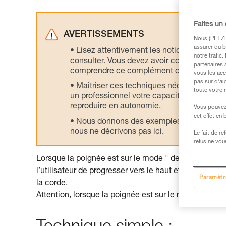
Faites un
AVERTISSEMENTS
Nous (PETZL 
assurer du b
Lisez attentivement les notices technique
notre trafic
consulter. Vous devez avoir compris les in
partenaires 
comprendre ce complément d’informations
vous les acc
pas sur d’au
Maîtriser ces techniques nécessite une f
toute votre 
un professionnel votre capacité à refaire la
reproduire en autonomie.
Vous pouvez 
cet effet en
Nous donnons des exemples de techniques l
nous ne décrivons pas ici.
Le fait de r
refus ne vou
Lorsque la poignée est sur le mode " descente ", la co
l’utilisateur de progresser vers le haut et d’avaler 
Paramètr
la corde.
Attention, lorsque la poignée est sur le mode " descen