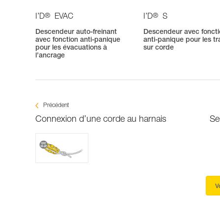
®
®
I’D
EVAC
I’D
S
Descendeur auto-freinant
Descendeur avec fonct
avec fonction anti-panique
anti-panique pour les t
pour les évacuations à
sur corde
l’ancrage
Précédent
Connexion d’une corde au harnais
Se
V