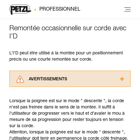
PROFESSIONNEL
Remontée occasionnelle sur corde avec
I'D
L’I’D peut être utilisé à la montée pour un positionnement
précis ou une courte remontée sur corde.
AVERTISSEMENTS
Lisez attentivement les notices techniques des
produits utilisés dans ce conseil avant de le
Lorsque la poignée est sur le mode " descente ", la corde
consulter. Vous devez avoir compris les
n’est pas freinée dans le sens de la montée. Il suffit à
informations de la notice technique pour
l’utilisateur de progresser vers le haut et d’avaler le mou à
pouvoir comprendre ce complément
mesure de sa progression pour rester toujours en tension
d’informations.
sur la corde.
Maîtriser ces techniques nécessite une
Attention, lorsque la poignée est sur le mode " descente ",
formation et un entraînement spécifique. Validez
l’utilisateur doit tenir en permanence la corde côté freinage.