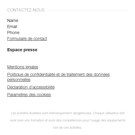
CONTACTEZ-NOUS
Name
Email
Phone
Formulaire de contact
Espace presse
Mentions légales
Politique de confidentialité et de traitement des données
personnelles
Déclaration d'accessibilité
Paramètres des cookies
Les activités illustrées sont intrinsèquement dangereuses. Chaque utilisateur doit
avoir suivi une formation et avoir des compétences pour l’usage des équipements
lors de ces activités.