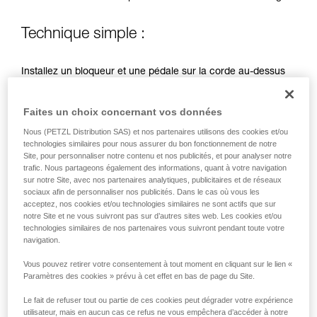
avec un professionnel votre capacité à refaire
la manipulation, seul, en toute sécurité, avant
de la reproduire en autonomie.
Technique simple :
Nous donnons des exemples de techniques
liées à votre activité. Il peut en exister d’autres
Installez un bloqueur et une pédale sur la corde au-dessus
que nous ne décrivons pas ici.
de l’I’D. Prenez appui sur la pédale pour remonter et alléger
la corde au niveau de l’I’D, tirez simultanément sur la corde
Faites un choix concernant vos données
côté freinage. Reprenez appui sur l’I’D sans choc, pour
déplacer la pédale vers le haut et recommencer la
Nous (PETZL Distribution SAS) et nos partenaires utilisons des cookies et/ou
manœuvre.
technologies similaires pour nous assurer du bon fonctionnement de notre
Site, pour personnaliser notre contenu et nos publicités, et pour analyser notre
trafic. Nous partageons également des informations, quant à votre navigation
sur notre Site, avec nos partenaires analytiques, publicitaires et de réseaux
sociaux afin de personnaliser nos publicités. Dans le cas où vous les
acceptez, nos cookies et/ou technologies similaires ne sont actifs que sur
notre Site et ne vous suivront pas sur d’autres sites web. Les cookies et/ou
technologies similaires de nos partenaires vous suivront pendant toute votre
navigation.
Vous pouvez retirer votre consentement à tout moment en cliquant sur le lien «
Paramètres des cookies » prévu à cet effet en bas de page du Site.
Le fait de refuser tout ou partie de ces cookies peut dégrader votre expérience
utilisateur, mais en aucun cas ce refus ne vous empêchera d’accéder à notre