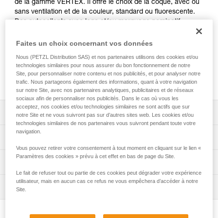
de la gamme VERTEX. Il offre le choix de la coque, avec ou
sans ventilation et de la couleur, standard ou fluorescente.
Des autocollants avec logo et/ou marquage nominatif
peuvent être imprimés et des bandes réfléchissantes de
couleur peuvent être ajoutées. Une large gamme
Faites un choix concernant vos données
d'accessoires (jugulaires, visières de protection, protection
Nous (PETZL Distribution SAS) et nos partenaires utilisons des cookies et/ou
pour casque, protège-nuque, porte-badge, bonnets...) est
technologies similaires pour nous assurer du bon fonctionnement de notre
disponible et peut être pré-montée. Il est conditionné
Site, pour personnaliser notre contenu et nos publicités, et pour analyser notre
individuellement pour une solution prête à l'emploi.
trafic. Nous partageons également des informations, quant à votre navigation
sur notre Site, avec nos partenaires analytiques, publicitaires et de réseaux
sociaux afin de personnaliser nos publicités. Dans le cas où vous les
acceptez, nos cookies et/ou technologies similaires ne sont actifs que sur
Descriptif
notre Site et ne vous suivront pas sur d’autres sites web. Les cookies et/ou
technologies similaires de nos partenaires vous suivront pendant toute votre
navigation.
Choix de la coque externe :
Spécifications techniques
- coque fermée ou ventilée avec des volets coulissants,
Vous pouvez retirer votre consentement à tout moment en cliquant sur le lien «
- disponible en sept couleurs standards (blanc, jaune,
Paramètres des cookies » prévu à cet effet en bas de page du Site.
Tour de tête: 53-63 cm
Informations techniques
rouge, noir, orange, bleu et vert) et deux couleurs
Matière(s): ABS (acrylonitrile butadiène styrène),
fluorescentes (jaune et orange).
Le fait de refuser tout ou partie de ces cookies peut dégrader votre expérience
Notice
polyamide, polycarbonate, polyester haute ténacité,
utilisateur, mais en aucun cas ce refus ne vous empêchera d’accéder à notre
Possibilité d'ajouter des autocollants personnalisés :
Inspection
Télécharger le pdf technical-notice-VERTEX-1
Site.
polyéthylène
- autocollants latéraux, avant ou arrière. Un logo et/ou un
Télécharger le pdf technical-notice-VERTEX-VENT-3
Procédure de vérification EPI
marquage nominatif peuvent être imprimés sur fond blanc
Spécifications référence(s)
Déclaration de conformité
Télécharger le pdf verif-EPI-casques-PRO-procedure-FR
ou gris réfléchissant,