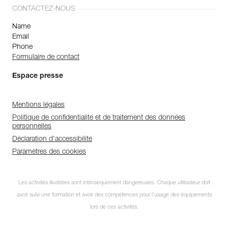
CONTACTEZ-NOUS
Name
Email
Phone
Formulaire de contact
Espace presse
Mentions légales
Politique de confidentialité et de traitement des données
personnelles
Déclaration d'accessibilité
Paramètres des cookies
Les activités illustrées sont intrinsèquement dangereuses. Chaque utilisateur doit
avoir suivi une formation et avoir des compétences pour l’usage des équipements
lors de ces activités.