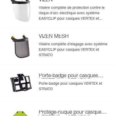
VIZEN
existantes.
Voir l'historique d'un produit à partir de sa date de
Visière complète de protection contre le
fabrication.
risque d'arc électrique avec système
EASYCLIP pour casques VERTEX et
STRATO
En savoir plus
VIZEN MESH
Visière complète d'élagage avec système
EASYCLIP pour casques VERTEX et
STRATO
Porte-badge pour casques
®
®
VERTEX
et STRATO
Porte-badge pour casques VERTEX et
STRATO
Protège-nuque pour casques