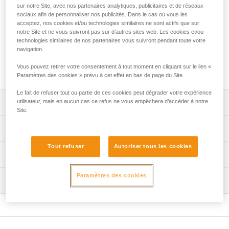
Clips de rechange, avant ou arrière, pour les casques
sur notre Site, avec nos partenaires analytiques, publicitaires et de réseaux
VERTEX et VERTEX VENT (commercialisés à partir de
sociaux afin de personnaliser nos publicités. Dans le cas où vous les
2019). Ces clips permettent l'installation sur le casque d'une
acceptez, nos cookies et/ou technologies similaires ne sont actifs que sur
notre Site et ne vous suivront pas sur d’autres sites web. Les cookies et/ou
lampe frontale avec son bandeau.
technologies similaires de nos partenaires vous suivront pendant toute votre
navigation.
Demander cette pièce à notre SAV
Vous pouvez retirer votre consentement à tout moment en cliquant sur le lien «
Paramètres des cookies » prévu à cet effet en bas de page du Site.
Le fait de refuser tout ou partie de ces cookies peut dégrader votre expérience
Descriptif
utilisateur, mais en aucun cas ce refus ne vous empêchera d’accéder à notre
Site.
Clips permettant d'installer une lampe frontale, avec son
Spécifications techniques
bandeau, sur un casque VERTEX ou VERTEX VENT.
Tout refuser
Autoriser tous les cookies
Au choix, deux références :
Spécifications référence(s)
Informations techniques
- 5 clips avant droit ou arrière gauche (A010LC00),
- 5 clips avant gauche ou arrière droit (A010LC01).
Référence : A010LC00
FAQ
Paramètres des cookies
Inspection
: Clips avant droit / arrière gauche (pack de 5)
FAQ
Casques compatibles : VERTEX (A010AA) et VERTEX
Garantie : 3 ans
VENT (A010CA) commercialisés à partir de 2019.
Conditionnement : 1
Voir tous les contenus techniques
Référence : A010LC01
: Clips avant gauche / arrière droit (pack de 5)