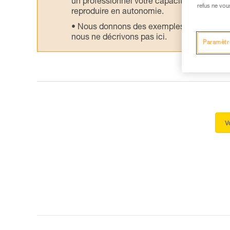
un professionnel votre capacité à refaire la
refus ne vou
reproduire en autonomie.
Nous donnons des exemples de techniques l
nous ne décrivons pas ici.
Paramètr
V