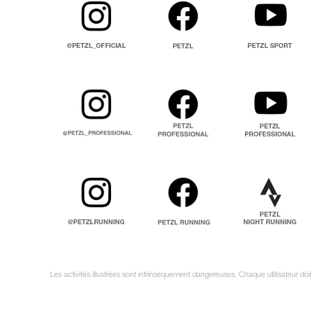
Les activités illustrées sont intrinsèquement dangereuses. Chaque utilisateur do