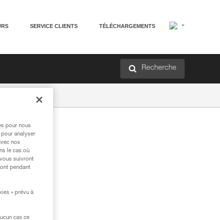
URS
SERVICE CLIENTS
TÉLÉCHARGEMENTS
Recherche
res pour nous
 pour analyser
avec nos
ns le cas où
 vous suivront
ront pendant
kies » prévu à
aucun cas ce