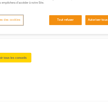
 manipulation, seul, en toute sécurité, avant de la
s empêchera d’accéder à notre Site.
iées à votre activité. Il peut en exister d’autres que
es des cookies
Tout refuser
Autoriser tous
oir tous les conseils