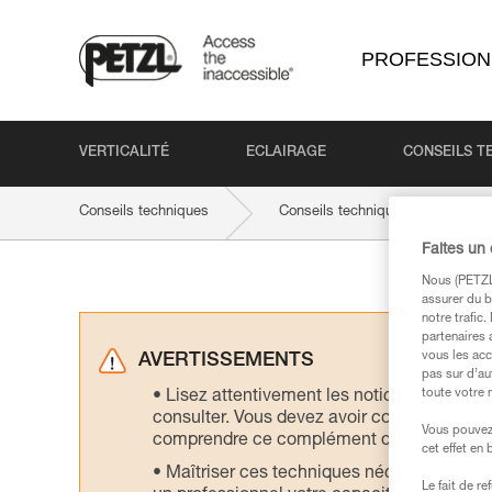
PROFESSION
VERTICALITÉ
ECLAIRAGE
CONSEILS T
Conseils techniques
Conseils techniques par produit
Faites un
Nous (PETZL 
assurer du b
notre trafic
partenaires 
vous les acc
AVERTISSEMENTS
pas sur d’au
toute votre 
Lisez attentivement les notices technique
consulter. Vous devez avoir compris les in
Vous pouvez 
comprendre ce complément d’informations
cet effet en
Maîtriser ces techniques nécessite une f
Le fait de r