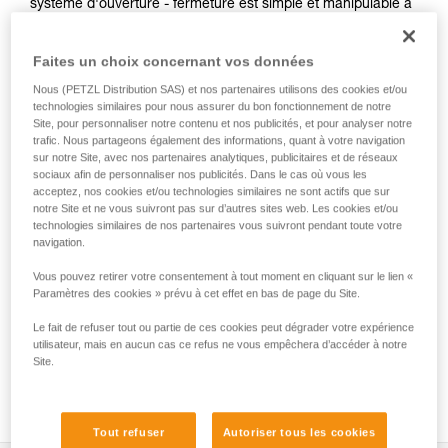
système d'ouverture - fermeture est simple et manipulable à
une seule main. La connexion au harnais peut se faire via
l'accessoire INTERFAST, qui réduit l'encombrement sur le
Faites un choix concernant vos données
harnais et améliore l'accessibilité à la pochette. Sa
construction robuste en fait une pochette utilisable au
Nous (PETZL Distribution SAS) et nos partenaires utilisons des cookies et/ou
quotidien sans craindre l'usure.
technologies similaires pour nous assurer du bon fonctionnement de notre
Site, pour personnaliser notre contenu et nos publicités, et pour analyser notre
trafic. Nous partageons également des informations, quant à votre navigation
sur notre Site, avec nos partenaires analytiques, publicitaires et de réseaux
sociaux afin de personnaliser nos publicités. Dans le cas où vous les
HOW TO Use our solutions for dropped tool
acceptez, nos cookies et/ou technologies similaires ne sont actifs que sur
prevention
notre Site et ne vous suivront pas sur d’autres sites web. Les cookies et/ou
technologies similaires de nos partenaires vous suivront pendant toute votre
navigation.
Vous pouvez retirer votre consentement à tout moment en cliquant sur le lien «
Paramètres des cookies » prévu à cet effet en bas de page du Site.
Le fait de refuser tout ou partie de ces cookies peut dégrader votre expérience
utilisateur, mais en aucun cas ce refus ne vous empêchera d’accéder à notre
Site.
Tout refuser
Autoriser tous les cookies