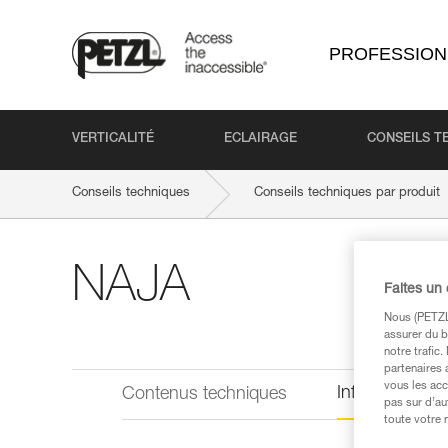
PROFESSION
VERTICALITÉ
ECLAIRAGE
CONSEILS T
Conseils techniques
Conseils techniques par produit
NAJA
Faites un
Nous (PETZL 
assurer du b
notre trafic
partenaires 
vous les acc
Informations 
Contenus techniques
pas sur d’au
toute votre 