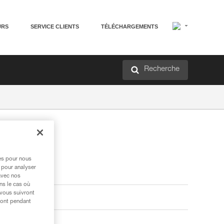
URS
SERVICE CLIENTS
TÉLÉCHARGEMENTS
Recherche
res pour nous
 pour analyser
avec nos
ns le cas où
 vous suivront
ront pendant