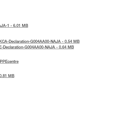
NAJA-1 - 6.01 MB
 UKCA-Declaration-G004AA00-NAJA - 0.54 MB
 UE-Declaration-G004AA00-NAJA - 0.64 MB
ePPEcentre
 0.81 MB