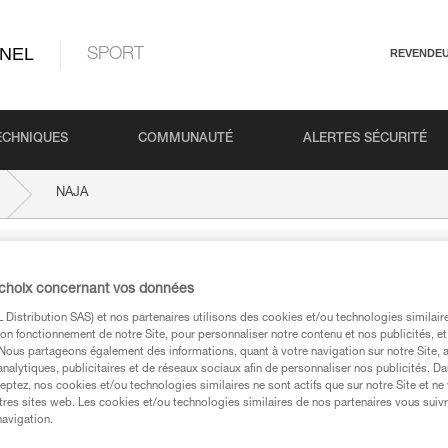
NEL
SPORT
REVENDE
ECHNIQUES
COMMUNAUTÉ
ALERTES SÉCURITÉ
NAJA
 choix concernant vos données
Distribution SAS) et nos partenaires utilisons des cookies et/ou technologies similai
on fonctionnement de notre Site, pour personnaliser notre contenu et nos publicités, et
. Nous partageons également des informations, quant à votre navigation sur notre Site, 
analytiques, publicitaires et de réseaux sociaux afin de personnaliser nos publicités. Da
eptez, nos cookies et/ou technologies similaires ne sont actifs que sur notre Site et ne
techniques
tres sites web. Les cookies et/ou technologies similaires de nos partenaires vous suiv
navigation.