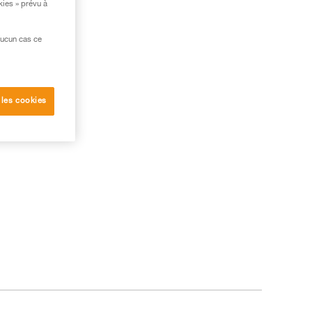
kies » prévu à
aucun cas ce
 les cookies