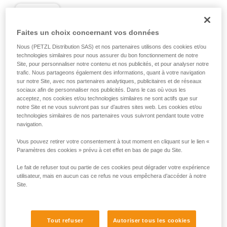
D
Faites un choix concernant vos données
Positionnement de la charge dans l'axe de
Nous (PETZL Distribution SAS) et nos partenaires utilisons des cookies et/ou
résistance maximale, au plus près du côté
technologies similaires pour nous assurer du bon fonctionnement de notre
fermé du corps. Adapté aux charges
Site, pour personnaliser notre contenu et nos publicités, et pour analyser notre
simples (connexion d'appareils, connexion
trafic. Nous partageons également des informations, quant à votre navigation
à l'ancrage...).
sur notre Site, avec nos partenaires analytiques, publicitaires et de réseaux
sociaux afin de personnaliser nos publicités. Dans le cas où vous les
acceptez, nos cookies et/ou technologies similaires ne sont actifs que sur
notre Site et ne vous suivront pas sur d’autres sites web. Les cookies et/ou
technologies similaires de nos partenaires vous suivront pendant toute votre
navigation.
Vous pouvez retirer votre consentement à tout moment en cliquant sur le lien «
Paramètres des cookies » prévu à cet effet en bas de page du Site.
Le fait de refuser tout ou partie de ces cookies peut dégrader votre expérience
utilisateur, mais en aucun cas ce refus ne vous empêchera d’accéder à notre
Site.
Tout refuser
Autoriser tous les cookies