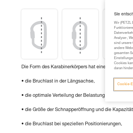
Sie entsc
Wir (PETZL 
Funktioniere
Datenverkehr
Analyse-, W
sind unsere 
andere Webs
gesamten Sur
Einstellunge
Cookies kann
Die Form des Karabinerkörpers hat einen Einfluss au
daran hinder
• die Bruchlast in der Längsachse,
Cookie-E
• die optimale Verteilung der Belastung,
• die Größe der Schnapperöffnung und die Kapazität
• die Bruchlast bei speziellen Positionierungen,