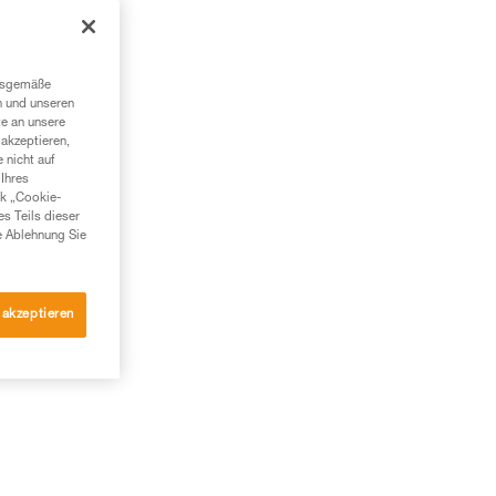
ngsgemäße
n und unseren
te an unsere
akzeptieren,
 nicht auf
Ihres
nk „Cookie-
es Teils dieser
e Ablehnung Sie
 akzeptieren