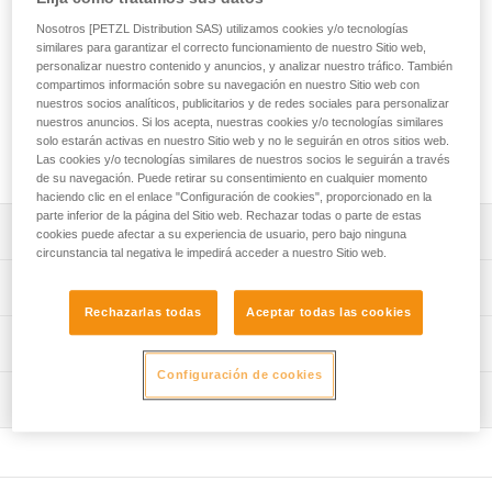
25 litros, la bolsa para cuerda SPLIT permite transportar
hasta 120 m de cuerda. Su lona amovible permite delimitar
Nosotros [PETZL Distribution SAS) utilizamos cookies y/o tecnologías
similares para garantizar el correcto funcionamiento de nuestro Sitio web,
un espacio limpio para la cuerda. Su sistema de cierre por
personalizar nuestro contenido y anuncios, y analizar nuestro tráfico. También
enrollado optimiza la compacidad y el transporte de la bolsa.
compartimos información sobre su navegación en nuestro Sitio web con
Gracias a sus tirantes ajustables, se puede llevar en la
nuestros socios analíticos, publicitarios y de redes sociales para personalizar
espalda, en el vientre o por encima de otra mochila. La
nuestros anuncios. Si los acepta, nuestras cookies y/o tecnologías similares
bolsa SPLIT asegura a la cuerda una protección eficaz
solo estarán activas en nuestro Sitio web y no le seguirán en otros sitios web.
contra el polvo y la abrasión.
Las cookies y/o tecnologías similares de nuestros socios le seguirán a través
de su navegación. Puede retirar su consentimiento en cualquier momento
haciendo clic en el enlace "Configuración de cookies", proporcionado en la
parte inferior de la página del Sitio web. Rechazar todas o parte de estas
Descripción
cookies puede afectar a su experiencia de usuario, pero bajo ninguna
circunstancia tal negativa le impedirá acceder a nuestro Sitio web.
Bolsa para cuerda que permite guardar y transportar
Características técnicas
fácilmente hasta 120 m de cuerda:
Rechazarlas todas
Aceptar todas las cookies
- Mochila y lona de protección TARP separadas para
Capacidad: 25 litros
Información técnica
facilitar las manipulaciones.
Peso: 600 g
- Volumen de 25 litros que permite guardar hasta 120
Configuración de cookies
FAQ
metros de cuerda.
Materiales: poliéster y poliamida
Inspección
FAQ
- Se guarda rápido, sin tener que enrollar la cuerda.
Características por referencia
Fácil y funcional:
Ver todo el contenido técnico
- Tirantes ajustables que permiten varias opciones para
Referencia : S013AA01
llevarla: en la espalda, en la parte delantera o por encima