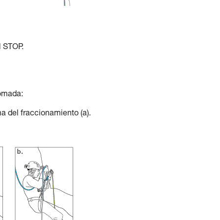
l STOP.
lomada:
ma del fraccionamiento (a).