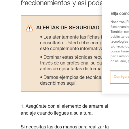
fraccionamientos y así poderse dedic
Elija cóm
Nosotros [PE
funcionamien
ALERTAS DE SEGURIDAD
También com
Lea atentamente las fichas técnicas de l
publicitario
tecnologías 
consultarlo. Usted debe comprender la inf
y/o tecnolog
este complemento informativo.
consentimie
parte inferi
Dominar estas técnicas requiere una for
de usuario, 
través de un profesional su capacidad para 
antes de ejecutarlas de forma autónoma.
Configur
Damos ejemplos de técnicas relacionadas 
describimos aquí.
1. Asegúrate con el elemento de amarre al
anclaje cuando llegues a su altura.
Si necesitas las dos manos para realizar la