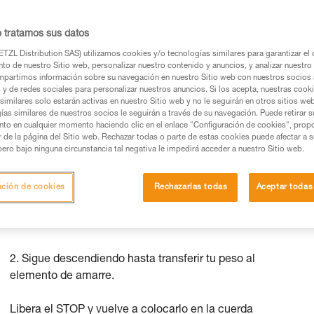
ar al resto de la cavidad.
o tratamos sus datos
TZL Distribution SAS) utilizamos cookies y/o tecnologías similares para garantizar el 
to de nuestro Sitio web, personalizar nuestro contenido y anuncios, y analizar nuestro 
partimos información sobre su navegación en nuestro Sitio web con nuestros socios a
os productos utilizados en este consejo antes de
s y de redes sociales para personalizar nuestros anuncios. Si los acepta, nuestras cook
similares solo estarán activas en nuestro Sitio web y no le seguirán en otros sitios we
ormación de la ficha técnica para poder comprender
ías similares de nuestros socios le seguirán a través de su navegación. Puede retirar s
nto en cualquier momento haciendo clic en el enlace "Configuración de cookies", prop
or de la página del Sitio web. Rechazar todas o parte de estas cookies puede afectar a 
mación y un entrenamiento específico. Confirme a
pero bajo ninguna circunstancia tal negativa le impedirá acceder a nuestro Sitio web.
ejecutar estas técnicas, solo y con total seguridad,
ación de cookies
Rechazarlas todas
Aceptar todas
con su actividad. Pueden existir otras que no
2. Sigue descendiendo hasta transferir tu peso al
elemento de amarre.
Libera el STOP y vuelve a colocarlo en la cuerda