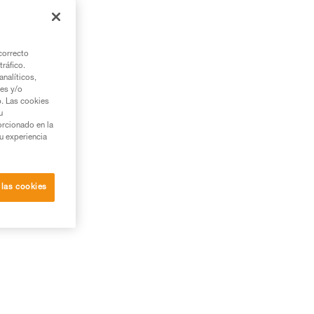
correcto
tráfico.
nalíticos,
ies y/o
b. Las cookies
u
orcionado en la
su experiencia
 las cookies