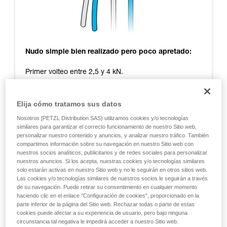
Nudo simple bien realizado pero poco apretado:
Primer volteo entre 2,5 y 4 kN.
13 volteos de media.
Elija cómo tratamos sus datos
Cabo libre restante al final del ensayo: 0 cm.
Nosotros [PETZL Distribution SAS) utilizamos cookies y/o tecnologías
similares para garantizar el correcto funcionamiento de nuestro Sitio web,
Liberación en torno a los 10 kN.
personalizar nuestro contenido y anuncios, y analizar nuestro tráfico. También
compartimos información sobre su navegación en nuestro Sitio web con
Nudo simple bien realizado y bien apretado:
nuestros socios analíticos, publicitarios y de redes sociales para personalizar
nuestros anuncios. Si los acepta, nuestras cookies y/o tecnologías similares
solo estarán activas en nuestro Sitio web y no le seguirán en otros sitios web.
Primer volteo entre 4 y 7 kN.
Las cookies y/o tecnologías similares de nuestros socios le seguirán a través
de su navegación. Puede retirar su consentimiento en cualquier momento
14 volteos de media.
haciendo clic en el enlace "Configuración de cookies", proporcionado en la
parte inferior de la página del Sitio web. Rechazar todas o parte de estas
Cabo libre restante al final del ensayo: 0 cm.
cookies puede afectar a su experiencia de usuario, pero bajo ninguna
circunstancia tal negativa le impedirá acceder a nuestro Sitio web.