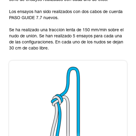
serie de ensayos realizados con cada uno de ellos.
comprender este complemento informativo.
Dominar estas técnicas requiere una formación
Los ensayos han sido realizados con dos cabos de cuerda
y un entrenamiento específico. Confirme a
PASO GUIDE 7.7 nuevos.
través de un profesional su capacidad para
ejecutar estas técnicas, solo y con total
Se ha realizado una tracción lenta de 150 mm/min sobre el
seguridad, antes de ejecutarlas de forma
nudo de unión. Se han realizado 5 ensayos para cada una
autónoma.
de las configuraciones. En cada uno de los nudos se dejan
Damos ejemplos de técnicas relacionadas con
30 cm de cabo libre.
su actividad. Pueden existir otras que no
describimos aquí.